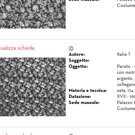
Costume
sualizza scheda
Autore:
Italia ?
Soggetto:
Oggetto:
Parato -
con motiv
argento, 
collegano
Materia e tecnica:
seta, 174
Datazione:
XVII - 16
Sede museale:
Palazzo 
Costume