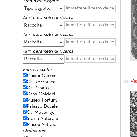
Tipologia oggetto
Altri parametri di ricerca
Altri parametri di ricerca
Altri parametri di ricerca
Filtro raccolta
Museo Correr
Vi
Ca' Rezzonico
Ca' Pesaro
Casa Goldoni
Museo Fortuny
Palazzo Ducale
Ca' Mocenigo
Storia Naturale
Museo Vetraio
Ordina per