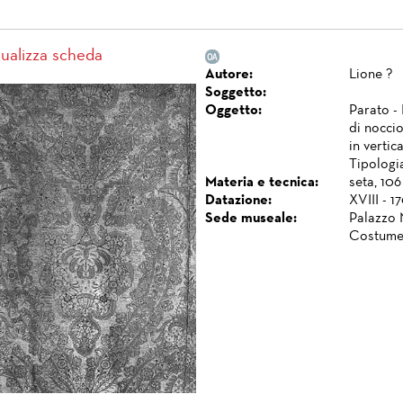
sualizza scheda
Autore:
Lione ?
Soggetto:
Oggetto:
Parato - 
di noccio
in vertic
Tipologia
Materia e tecnica:
seta, 106
Datazione:
XVIII - 17
Sede museale:
Palazzo 
Costume