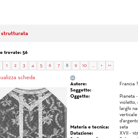
 strutturata
e trovate: 56
1
2
3
4
5
6
7
8
9
10
...
>
>>
sualizza scheda
Autore:
Francia 
Soggetto:
Oggetto:
Pianeta -
violetto,
larghi na
verticale
d'argento
Materia e tecnica:
seta
Datazione:
XVII - 16