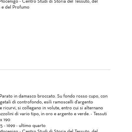
Mocenigo - Centro Studi di Storia del Tessuto, del
 e del Profumo
 Parato in damasco broccato. Su fondo rosso cupo, con
getali di controfondo, esili ramoscelli d'argento
i e ricurvi, si collegano in volute, entro cui si alternano
azzolini di vario tipo, in oro e argento e verde. - Tessuti
 x 190
75 - 1699 - ultimo quarto
Mocenigo - Centro Studi di Storia del Tessuto, del