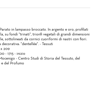
Parato in lampasso broccato. In argento e oro, profilati
la, su fondi "trinati", trionfi vegetali di grandi dimensioni
ale, sottolineati da cornici cuoriformi di nastri con fiori.
 decorativa: "dentellée". - Tessuti
 x 209
00 - 1715 - inizio
Mocenigo - Centro Studi di Storia del Tessuto, del
 e del Profumo