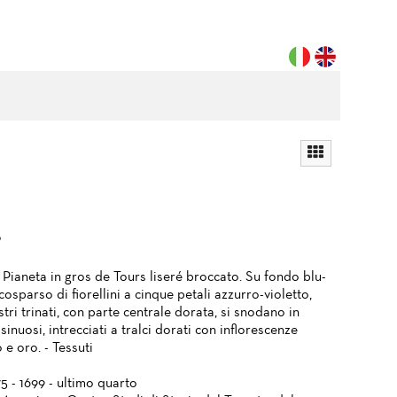
?
 Pianeta in gros de Tours liseré broccato. Su fondo blu-
 cosparso di fiorellini a cinque petali azzurro-violetto,
stri trinati, con parte centrale dorata, si snodano in
 sinuosi, intrecciati a tralci dorati con inflorescenze
 e oro. - Tessuti
75 - 1699 - ultimo quarto