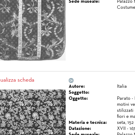
Sede museale:
Palazzo 
Costume
sualizza scheda
Autore:
Italia
Soggetto:
Oggetto:
Parato -
motivi ve
stilizzat
fiori e m
Materia e tecnica:
seta, 152
Datazione:
XVII - 16
Sede museale:
Palazzo 