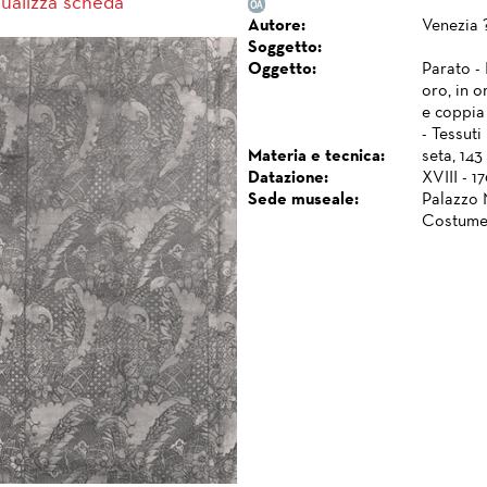
sualizza scheda
Autore:
Venezia 
Soggetto:
Oggetto:
Parato - 
oro, in or
e coppia 
- Tessuti
Materia e tecnica:
seta, 143
Datazione:
XVIII - 1
Sede museale:
Palazzo 
Costume