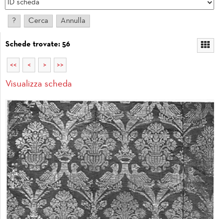
Schede trovate: 56
<<
<
>
>>
Visualizza scheda