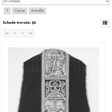
Schede trovate: 56
<<
<
>
>>