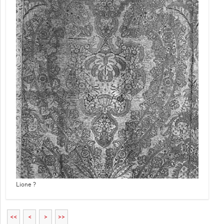
Lione ?
<<
<
>
>>