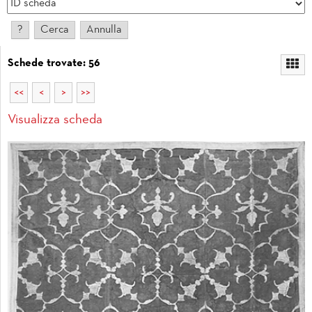
Schede trovate: 56
<<
<
>
>>
Visualizza scheda