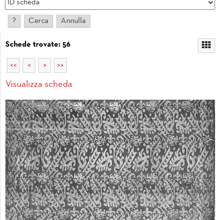
Schede trovate: 56
<<
<
>
>>
Visualizza scheda