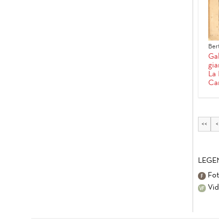
Ber
Gal
gia
La 
Car
<<
<
LEGE
Fot
Vid