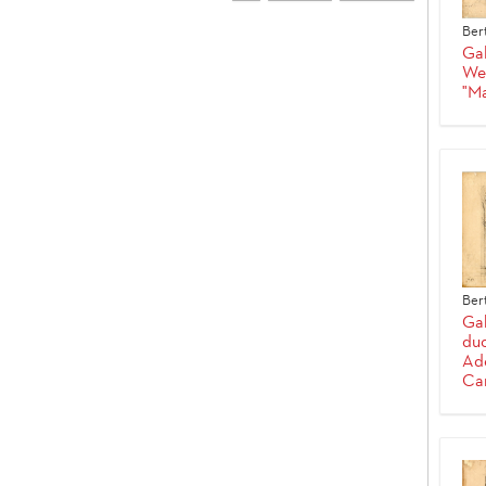
Ber
Gal
Wes
"Ma
Ber
Gab
duc
Ade
Car