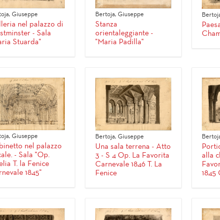
toja, Giuseppe
Bertoja, Giuseppe
Bertoj
leria nel palazzo di
Stanza
Paesa
tminster - Sala
orientaleggiante -
Cham
ria Stuarda"
"Maria Padilla"
toja, Giuseppe
Bertoj
Bertoja, Giuseppe
inetto nel palazzo
Porti
Una sala terrena - Atto
ale. - Sala "Op.
alla c
3 - S 4 Op. La Favorita
lia T. la Fenice
Favor
Carnevale 1846 T. La
nevale 1845"
1845 
Fenice