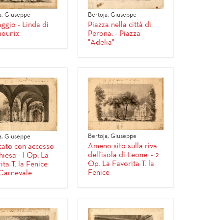
a, Giuseppe
Bertoja, Giuseppe
ggio - Linda di
Piazza nella città di
ounix
Perona. - Piazza
"Adelia"
Bertoja, Giuseppe
a, Giuseppe
Ameno sito sulla riva
cato con accesso
dell'isola di Leone. - 2
hiesa - I Op. La
Op. La Favorita T. la
ita T. la Fenice
Fenice
Carnevale