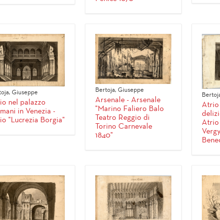
Bertoja, Giuseppe
toja, Giuseppe
Bertoj
Arsenale - Arsenale
io nel palazzo
Atrio
"Marino Faliero Balo
mani in Venezia -
deliz
Teatro Reggio di
io "Lucrezia Borgia"
Atri
Torino Carnevale
Vergy
1840"
Bened