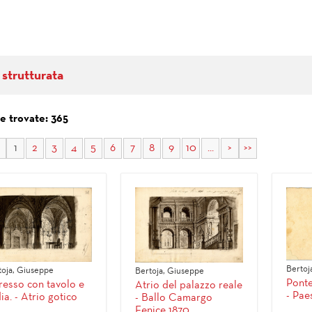
 strutturata
e trovate: 365
1
2
3
4
5
6
7
8
9
10
...
>
>>
Bertoja
toja, Giuseppe
Bertoja, Giuseppe
Ponte
resso con tavolo e
Atrio del palazzo reale
- Pae
ia. - Atrio gotico
- Ballo Camargo
Fenice 1870