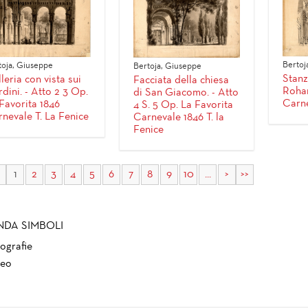
Bertoj
toja, Giuseppe
Bertoja, Giuseppe
Stanz
leria con vista sui
Facciata della chiesa
Rohan
rdini. - Atto 2 3 Op.
di San Giacomo. - Atto
Carne
Favorita 1846
4 S. 5 Op. La Favorita
nevale T. La Fenice
Carnevale 1846 T. la
Fenice
1
2
3
4
5
6
7
8
9
10
...
>
>>
NDA SIMBOLI
ografie
eo