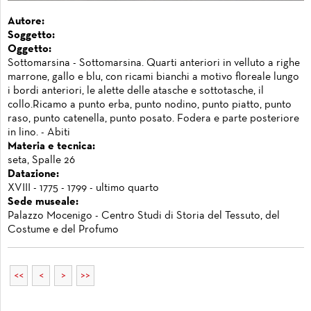
Autore:
Soggetto:
Oggetto:
Sottomarsina - Sottomarsina. Quarti anteriori in velluto a righe
marrone, gallo e blu, con ricami bianchi a motivo floreale lungo
i bordi anteriori, le alette delle atasche e sottotasche, il
collo.Ricamo a punto erba, punto nodino, punto piatto, punto
raso, punto catenella, punto posato. Fodera e parte posteriore
in lino. - Abiti
Materia e tecnica:
seta, Spalle 26
Datazione:
XVIII - 1775 - 1799 - ultimo quarto
Sede museale:
Palazzo Mocenigo - Centro Studi di Storia del Tessuto, del
Costume e del Profumo
<<
<
>
>>