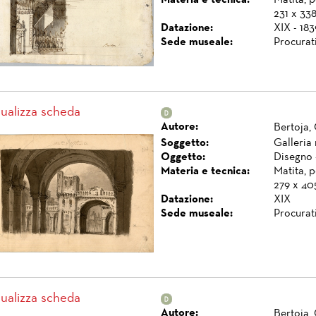
Materia e tecnica:
Matita, p
231 x 33
Datazione:
XIX - 183
Sede museale:
Procurat
sualizza scheda
Autore:
Bertoja,
Soggetto:
Galleria
Oggetto:
Disegno 
Materia e tecnica:
Matita, p
279 x 40
Datazione:
XIX
Sede museale:
Procurat
sualizza scheda
Autore:
Bertoja,