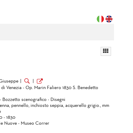
 Giuseppe
|
|
 di Venezia - Op. Marin Faliero 1830 S. Benedetto
- Bozzetto scenografico - Disegni
enna, pennello, inchiosto seppia, acquerello grigio., mm
6
0 - 1830
ie Nuove - Museo Correr