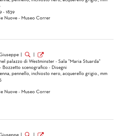
enna, pennello, inchiosto nero, acquerello grigio., mm
8
9 - 1839
ie Nuove - Museo Correr
 Giuseppe
|
|
 nel palazzo di Westminster - Sala "Maria Stuarda"
- Bozzetto scenografico - Disegni
enna, pennello, inchiosto nero, acquerello grigio., mm
5
ie Nuove - Museo Correr
 Giuseppe
|
|