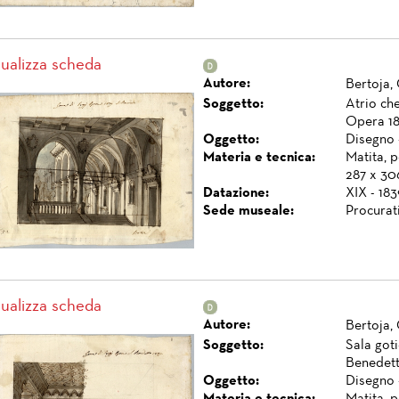
sualizza scheda
Autore:
Bertoja,
Soggetto:
Atrio ch
Opera 18
Oggetto:
Disegno 
Materia e tecnica:
Matita, p
287 x 30
Datazione:
XIX - 183
Sede museale:
Procurat
sualizza scheda
Autore:
Bertoja,
Soggetto:
Sala got
Benedett
Oggetto:
Disegno 