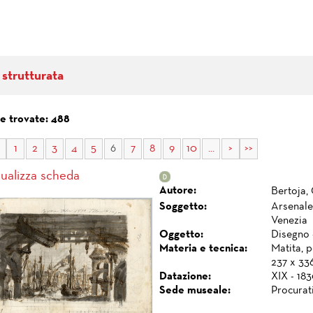
 strutturata
e trovate: 488
1
2
3
4
5
6
7
8
9
10
...
>
>>
sualizza scheda
Autore:
Bertoja,
Soggetto:
Arsenale
Venezia
Oggetto:
Disegno 
Materia e tecnica:
Matita, p
237 x 33
Datazione:
XIX - 183
Sede museale:
Procurat