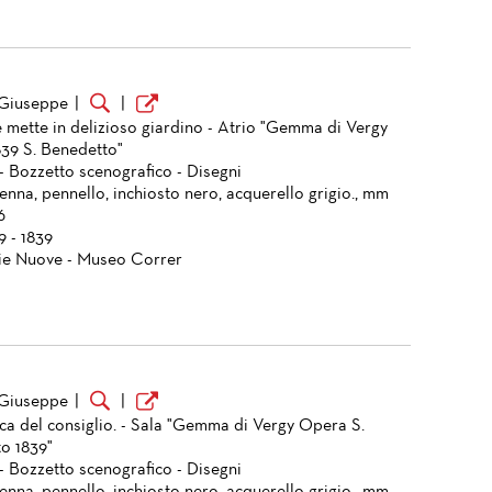
 Giuseppe
|
|
e mette in delizioso giardino - Atrio "Gemma di Vergy
39 S. Benedetto"
- Bozzetto scenografico - Disegni
enna, pennello, inchiosto nero, acquerello grigio., mm
6
9 - 1839
ie Nuove - Museo Correr
 Giuseppe
|
|
ica del consiglio. - Sala "Gemma di Vergy Opera S.
o 1839"
- Bozzetto scenografico - Disegni