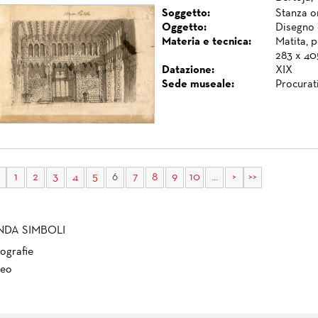
Soggetto:
Stanza or
Oggetto:
Disegno 
Materia e tecnica:
Matita, p
283 x 40
Datazione:
XIX
Sede museale:
Procurat
1
2
3
4
5
6
7
8
9
10
...
>
>>
NDA SIMBOLI
ografie
eo