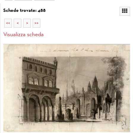
Schede trovate: 488
<<
<
>
>>
Visualizza scheda