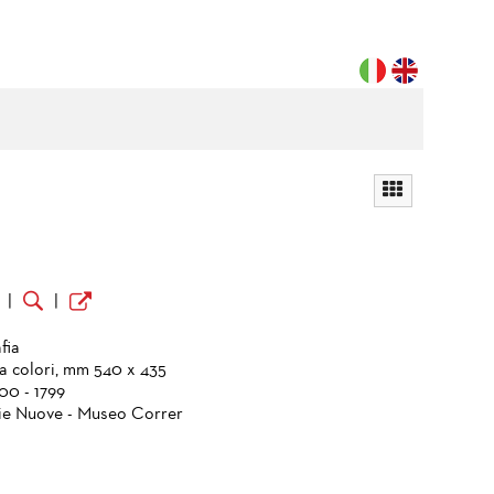
o
|
|
)
fia
a colori, mm 540 x 435
700 - 1799
ie Nuove - Museo Correr