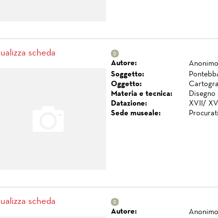
sualizza scheda
Autore:
Anonim
Soggetto:
Pontebba 
Oggetto:
Cartogra
Materia e tecnica:
Disegno 
Datazione:
XVII/ XVI
Sede museale:
Procurat
sualizza scheda
Autore:
Anonim