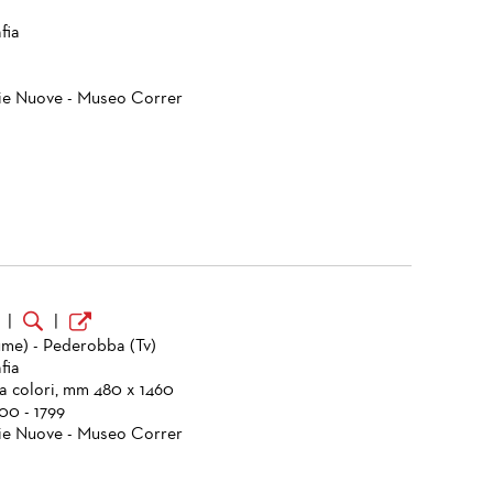
fia
ie Nuove - Museo Correr
o
|
|
iume) - Pederobba (Tv)
fia
a colori, mm 480 x 1460
700 - 1799
ie Nuove - Museo Correr