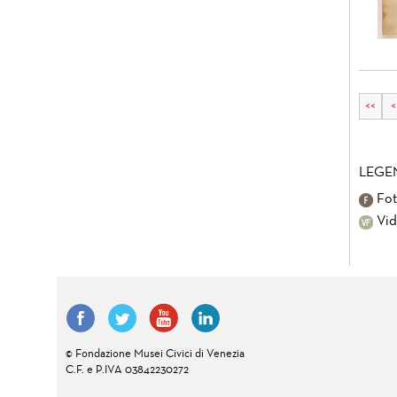
<<
<
LEGE
Fot
Vid
© Fondazione Musei Civici di Venezia
C.F. e P.IVA 03842230272