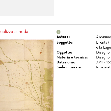
sualizza scheda
Autore:
Anonim
Soggetto:
Brenta (
e la Lag
Oggetto:
Disegno 
Materia e tecnica:
Disegno 
Datazione:
XVII - 16
Sede museale:
Procurat