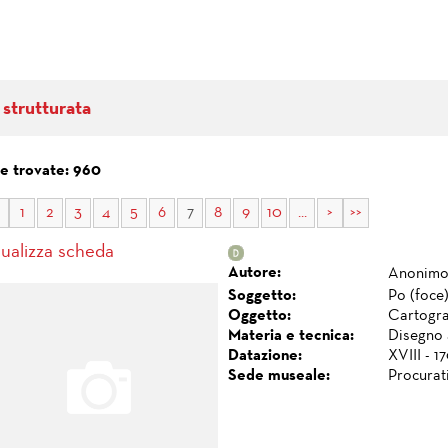
 strutturata
e trovate: 960
1
2
3
4
5
6
7
8
9
10
...
>
>>
sualizza scheda
Autore:
Anonim
Soggetto:
Po (foce
Oggetto:
Cartogra
Materia e tecnica:
Disegno 
Datazione:
XVIII - 1
Sede museale:
Procurat