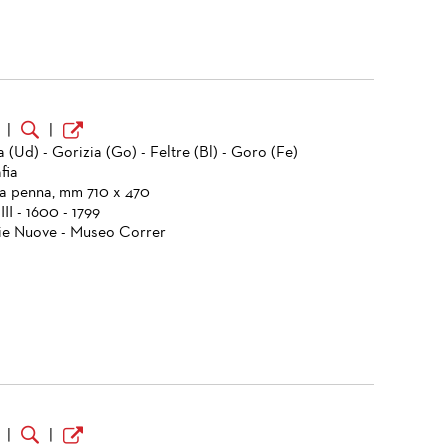
o
|
|
(Ud) - Gorizia (Go) - Feltre (Bl) - Goro (Fe)
fia
a penna, mm 710 x 470
II - 1600 - 1799
ie Nuove - Museo Correr
o
|
|