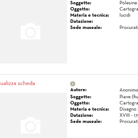
Soggetto:
Polesine
Oggetto:
Cartogra
Materia e tecnica:
lucidi
Datazione:
Sede museale:
Procurat
sualizza scheda
Autore:
Anonim
Soggetto:
Piave (f
Oggetto:
Cartogra
Materia e tecnica:
Disegno 
Datazione:
XVIII - 1
Sede museale:
Procurat