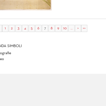
1
2
3
4
5
6
7
8
9
10
...
>
>>
NDA SIMBOLI
ografie
eo