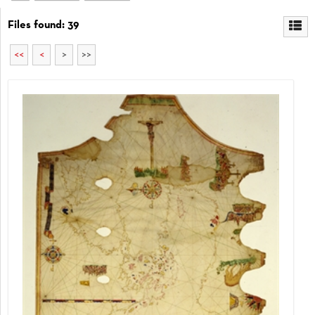
Files found: 39
<<
<
>
>>