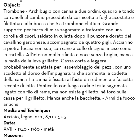
Object:
Trombone - Archibugio con canna a due ordini, quadro e tondo
con anelli al cambio preceduti da cornicetta a foglie acostate e
filettature alla bocca che è a trombone ellittico. Grande
supporto per tacca di mira sagomato e traforato con una
corolla di cuori, saldato in culatta dopo il punzone dorato del
cavallino gardonese, accompagnato da quattro gigli. Acciarino
a pietra focaia non suo, con cane a collo di cigno, inciso come
la cartella. All'interno molla rifinita e noce senza briglia, manca
la molla della leva grilletto. Cassa corta e leggera,
probabilmente adattata per l'assemblaggio dei pezzi, con uno
scudetto al dorso dell'impugnatura che sormonta la codetta
della canna. La canna è fissata al fusto da rudimentale fascetta
recente di latta. Ponticello con lunga coda e testa sagomata
legato con filo di rame, ma non esiste grilletto, né foro sulla
cassa per il grilletto. Manca anche la bacchetta. - Armi da fuoco
antiche
Media and Technique:
Acciaio, legno, oro., 870 x 503
Date:
XVIII - 1740 - 1760 - metà
Museum: