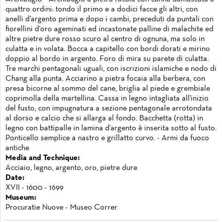
quattro ordini: tondo il primo e a dodici facce gli altri, con
anelli d'argento prima e dopo i cambi, preceduti da puntali con
fiorellini d'oro ageminati ed incastonate palline di malachite ed
altre pietre dure rosso scuro al centro di ognuna, ma solo in
culatta e in volata. Bocca a capitello con bordi dorati e mirino
doppio al bordo in argento. Foro di mira su parete di culatta.
Tre marchi pentagonali uguali, con iscrizioni islamiche e nodo di
Chang alla punta. Acciarino a pietra focaia alla berbera, con
presa bicorne al sommo del cane, briglia al piede e grembiale
coprimolla della martellina. Cassa in legno intagliata all'inizio
del fusto, con impugnatura a sezione pentagonale arrotondata
al dorso e calcio che si allarga al fondo. Bacchetta (rotta) in
legno con battipalle in lamina d'argento è inserita sotto al fusto.
Ponticello semplice a nastro e grillatto curvo. - Armi da fuoco
antiche
Media and Technique:
Acciaio, legno, argento, oro, pietre dure
Date:
XVII - 1600 - 1699
Museum:
Procuratie Nuove - Museo Correr