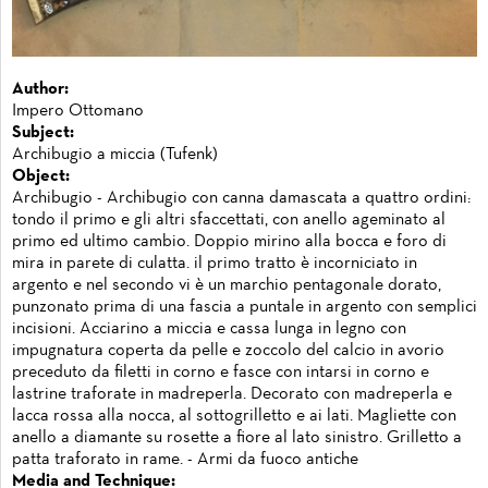
Author:
Impero Ottomano
Subject:
Archibugio a miccia (Tufenk)
Object:
Archibugio - Archibugio con canna damascata a quattro ordini:
tondo il primo e gli altri sfaccettati, con anello ageminato al
primo ed ultimo cambio. Doppio mirino alla bocca e foro di
mira in parete di culatta. il primo tratto è incorniciato in
argento e nel secondo vi è un marchio pentagonale dorato,
punzonato prima di una fascia a puntale in argento con semplici
incisioni. Acciarino a miccia e cassa lunga in legno con
impugnatura coperta da pelle e zoccolo del calcio in avorio
preceduto da filetti in corno e fasce con intarsi in corno e
lastrine traforate in madreperla. Decorato con madreperla e
lacca rossa alla nocca, al sottogrilletto e ai lati. Magliette con
anello a diamante su rosette a fiore al lato sinistro. Grilletto a
patta traforato in rame. - Armi da fuoco antiche
Media and Technique: