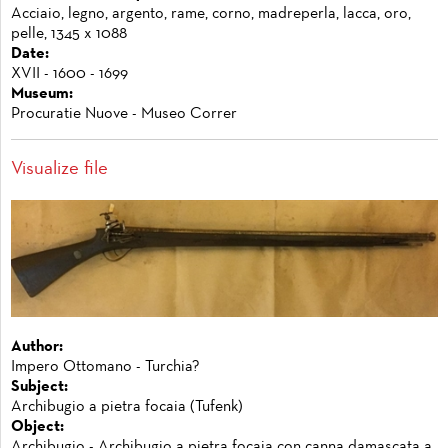
Acciaio, legno, argento, rame, corno, madreperla, lacca, oro,
pelle, 1345 x 1088
Date:
XVII - 1600 - 1699
Museum:
Procuratie Nuove - Museo Correr
Visualize file
Author:
Impero Ottomano - Turchia?
Subject:
Archibugio a pietra focaia (Tufenk)
Object:
Archibugio - Archibugio a pietra focaia con canna damascata a