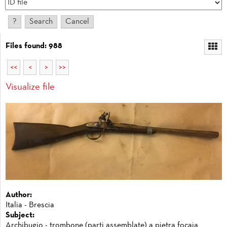
Files found: 988
<<
<
>
>>
Visualize file
Author:
Italia - Brescia
Subject:
Archibugio - trombone (parti assemblate) a pietra focaia