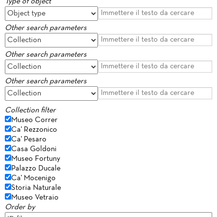
Type of object
Other search parameters
Other search parameters
Other search parameters
Collection filter
Museo Correr
Ca' Rezzonico
Ca' Pesaro
Casa Goldoni
Museo Fortuny
Palazzo Ducale
Ca' Mocenigo
Storia Naturale
Museo Vetraio
Order by