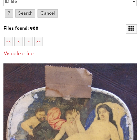
Files found: 988
<<
<
>
>>
Visualize file