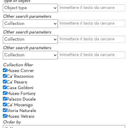
Type of object
Other search parameters
Other search parameters
Other search parameters
Collection filter
Museo Correr
Ca' Rezzonico
Ca' Pesaro
Casa Goldoni
Museo Fortuny
Palazzo Ducale
Ca' Mocenigo
Storia Naturale
Museo Vetraio
Order by