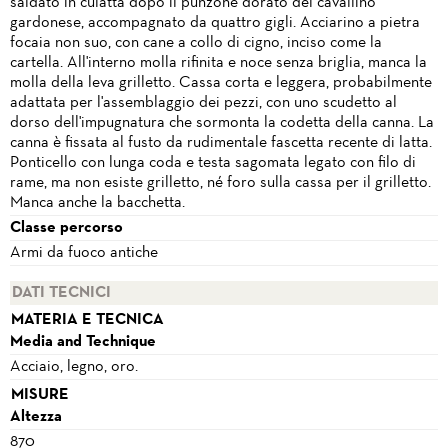
saldato in culatta dopo il punzone dorato del cavallino
gardonese, accompagnato da quattro gigli. Acciarino a pietra
focaia non suo, con cane a collo di cigno, inciso come la
cartella. All'interno molla rifinita e noce senza briglia, manca la
molla della leva grilletto. Cassa corta e leggera, probabilmente
adattata per l'assemblaggio dei pezzi, con uno scudetto al
dorso dell'impugnatura che sormonta la codetta della canna. La
canna è fissata al fusto da rudimentale fascetta recente di latta.
Ponticello con lunga coda e testa sagomata legato con filo di
rame, ma non esiste grilletto, né foro sulla cassa per il grilletto.
Manca anche la bacchetta.
Classe percorso
Armi da fuoco antiche
DATI TECNICI
MATERIA E TECNICA
Media and Technique
Acciaio, legno, oro.
MISURE
Altezza
870