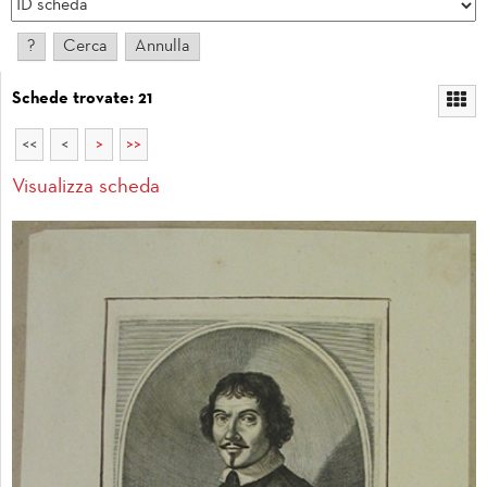
Schede trovate: 21
<<
<
>
>>
Visualizza scheda