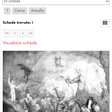
Schede trovate: 1
<<
<
>
>>
Visualizza scheda