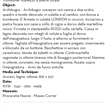
Trombone- scavezzo a pietra focaia
Object:
Archibugio - Archibugio scavezzo con canna a due ordini,
quadro e tondo decorato in culatta e al cambio, con bocca a
trombone. E' firmata in culatta LONDON in corsivo. Acciarino a
pietra focaia con cane a collo di cigno e dorso della martellina
inciso. Firmata in stampatello ROSSI sulla cartella. Cassa in
legno decorata con intagli di volute e foglie al dorso
dell'impugnatura, lungo il fusto, e attorno ai fornimenti in
ottone. Tagliata all'impugnatura per essere piegato, incernierato
e bloccato da un bottone. Bacchettina in acciaio con
cavastracci, tenuta da tubetti in ottone. Controcartella
sagomata in ottone (manca vite di fissaggio posteriore) Stemma
in ottone, coronato, ma senza monogramma, fissato sopra
l'impugnatura. - Armi da fuoco antiche
Media and Technique:
Acciaio, legno, ottone, 876 x 527
Date:
XVIII - 1740 - 1760 - metà
Museum:
Procuratie Nuove - Museo Correr