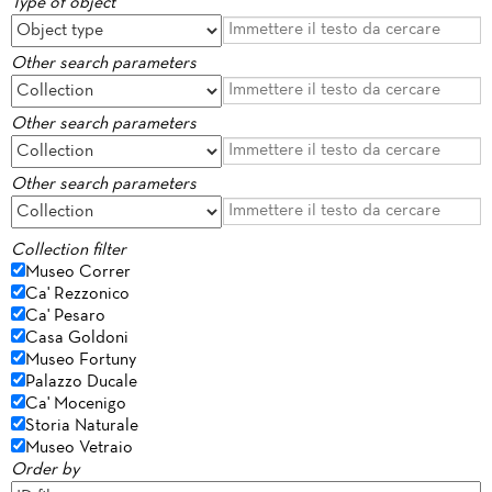
Type of object
Other search parameters
Other search parameters
Other search parameters
Collection filter
Museo Correr
Ca' Rezzonico
Ca' Pesaro
Casa Goldoni
Museo Fortuny
Palazzo Ducale
Ca' Mocenigo
Storia Naturale
Museo Vetraio
Order by