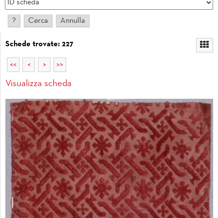
Schede trovate: 227
<<
<
>
>>
Visualizza scheda