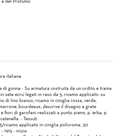
 e del Profumo
ra italiana
te di gonna - Su armatura costruita da un ordito e trama
in seta ecru' legati in raso da 5; ricamo applicato: su
o di lino bianco, ricamo in ciniglia rossa, verde,
 marrone, bourdeaux, descrive il disegno a grate
e e fiori di garofani realizzati a punto pieno, p. erba, p.
 catenella. - Tessuti
5/ricamo applicato in ciniglia policroma, 30
- 1915 - inizio