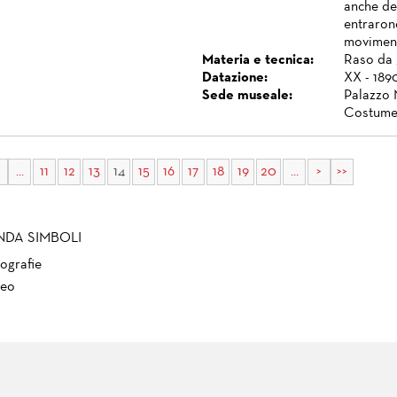
anche del
entrarono
moviment
Materia e tecnica:
Raso da 
Datazione:
XX - 1890
Sede museale:
Palazzo 
Costume
...
11
12
13
14
15
16
17
18
19
20
...
>
>>
NDA SIMBOLI
ografie
eo