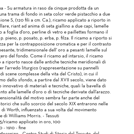
na - Su armatura in raso da cinque prodotta da un
 una trama di fondo in seta color verde pistacchio a due
sione S, (120 fili a cm. Ca.), ricamo applicato a riporto in
lare, riant ad anima di seta giallino a due capi, lamelle
o a foglia d'oro, perline di vetro e paillettes formano il
p. pieno, p. posato, p. erba, p. filza. Il ricamo a riporto si
zza per la contrapposizione cromatica e per il contrasto
esante, tridimensionale dell' oro a pesanti lamelle sul
ero del fondo. Come il ricamo ad intarsio, il ricamo
 a riporto nasce dalle antiche tecniche meridionali di
r l'arredo liturgico (rappresentazione su pannelli
di scene complesse della vita del Cristo), in cui il
mo dello sfondo, a partire dal XVII secolo, viene dato
 innovativo di materiali e tecniche, quali la bavella di
nto alle lamelle d'oro o di tecniche derivate dall'arazzo.
mensionalità del motivo sembra far parte anche del
storici che sullo scorcio del secolo XIX entrarono nelle
i di Worth, influenzato a sua volta dal movimento
 di Williams Morris. - Tessuti
5/ricamo applicato in oro, 100
0 - 1910 - fine