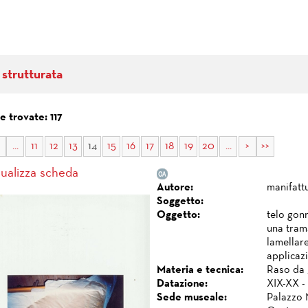
 strutturata
 trovate: 117
...
11
12
13
14
15
16
17
18
19
20
...
>
>>
sualizza scheda
Autore:
manifattu
Soggetto:
Oggetto:
telo gon
una tram
lamellare
applicazi
Materia e tecnica:
Raso da 
Datazione:
XIX-XX - 
Sede museale:
Palazzo 