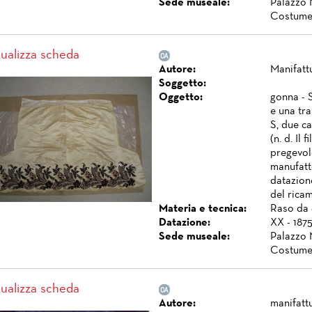
Sede museale:
Palazzo 
Costume
sualizza scheda
Autore:
Manifattu
Soggetto:
Oggetto:
gonna - 
e una tr
S, due ca
(n. d. Il
pregevol
manufatt
datazione
del ricam
Materia e tecnica:
Raso da 
Datazione:
XX - 1875
Sede museale:
Palazzo 
Costume
sualizza scheda
Autore:
manifattu