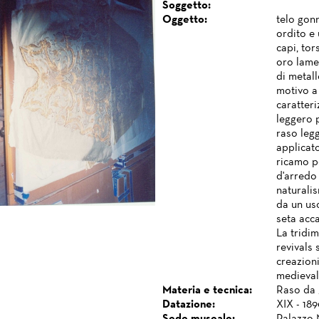
Soggetto:
Oggetto:
telo gon
ordito e
capi, tor
oro lamel
di metall
motivo a 
caratteri
leggero p
raso legg
applicato
ricamo pe
d'arredo 
naturalis
da un uso
seta acca
La tridi
revivals 
creazion
medievale
Materia e tecnica:
Raso da 
Datazione:
XIX - 189