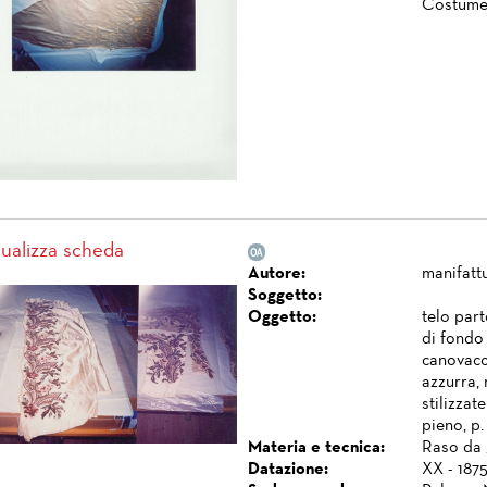
Costume
sualizza scheda
Autore:
manifattu
Soggetto:
Oggetto:
telo par
di fondo 
canovacci
azzurra,
stilizzat
pieno, p.
Materia e tecnica:
Raso da 
Datazione:
XX - 1875 