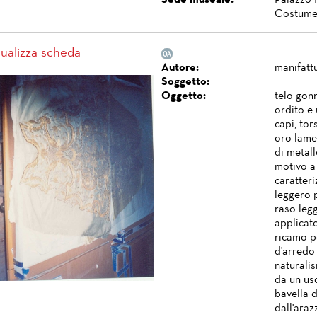
Sede museale:
Palazzo 
Costume
sualizza scheda
Autore:
manifatt
Soggetto:
Oggetto:
telo gon
ordito e
capi, tor
oro lamel
di metall
motivo a 
caratteri
leggero p
raso legg
applicato
ricamo pe
d'arredo 
naturalis
da un uso
bavella d
dall'araz