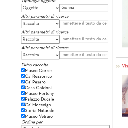
Tipologia oggetto
Altri parametri di ricerca
Altri parametri di ricerca
Altri parametri di ricerca
Filtro raccolta
Vi
Museo Correr
Ca' Rezzonico
Ca' Pesaro
Casa Goldoni
Museo Fortuny
Palazzo Ducale
Ca' Mocenigo
Storia Naturale
Museo Vetraio
Ordina per