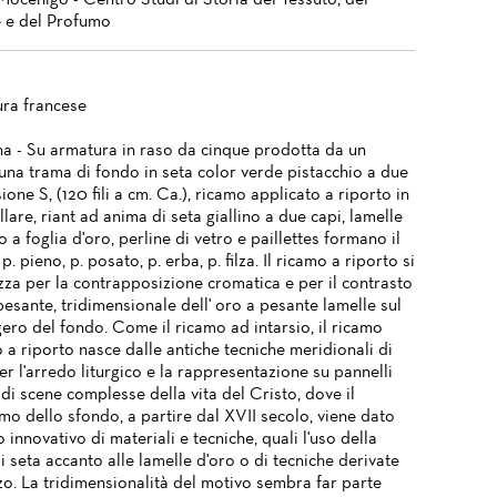
Mocenigo - Centro Studi di Storia del Tessuto, del
 e del Profumo
ura francese
na - Su armatura in raso da cinque prodotta da un
 una trama di fondo in seta color verde pistacchio a due
sione S, (120 fili a cm. Ca.), ricamo applicato a riporto in
lare, riant ad anima di seta giallino a due capi, lamelle
o a foglia d'oro, perline di vetro e paillettes formano il
p. pieno, p. posato, p. erba, p. filza. Il ricamo a riporto si
zza per la contrapposizione cromatica e per il contrasto
esante, tridimensionale dell' oro a pesante lamelle sul
ero del fondo. Come il ricamo ad intarsio, il ricamo
 a riporto nasce dalle antiche tecniche meridionali di
r l'arredo liturgico e la rappresentazione su pannelli
di scene complesse della vita del Cristo, dove il
mo dello sfondo, a partire dal XVII secolo, viene dato
 innovativo di materiali e tecniche, quali l'uso della
i seta accanto alle lamelle d'oro o di tecniche derivate
zo. La tridimensionalità del motivo sembra far parte