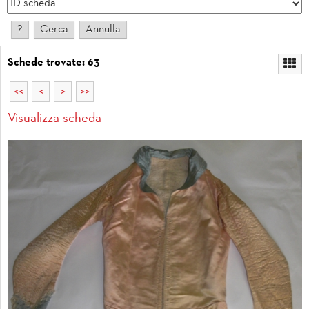
Schede trovate: 63
<<
<
>
>>
Visualizza scheda