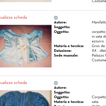
Costume
sualizza scheda
Autore:
Manifattu
Soggetto:
Oggetto:
corpetto
in seta d
azzurro. 
Materia e tecnica:
Gros de 
Datazione:
XX - 189
Sede museale:
Palazzo 
Costume
sualizza scheda
Autore:
Soggetto:
Oggetto:
Corpetto 
Materia e tecnica:
seta