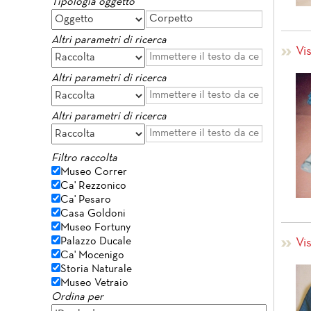
Tipologia oggetto
Altri parametri di ricerca
Vi
Altri parametri di ricerca
Altri parametri di ricerca
Filtro raccolta
Museo Correr
Ca' Rezzonico
Ca' Pesaro
Casa Goldoni
Museo Fortuny
Palazzo Ducale
Vi
Ca' Mocenigo
Storia Naturale
Museo Vetraio
Ordina per