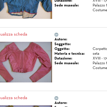
Datazione:
XVIII - 1
Sede museale:
Palazzo 
Costume
sualizza scheda
Autore:
Soggetto:
Oggetto:
Corpetto 
Materia e tecnica:
seta
Datazione:
XVIII - 1
Sede museale:
Palazzo 
Costume
sualizza scheda
Autore: