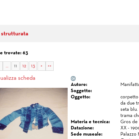
 strutturata
e trovate: 63
...
11
12
13
>
>>
sualizza scheda
Autore:
Manifattu
Soggetto:
Oggetto:
corpetto
da due tr
seta blu.
trama che
Materia e tecnica:
Gros de 
Datazione:
XX - 190
Sede museale:
Palazzo 