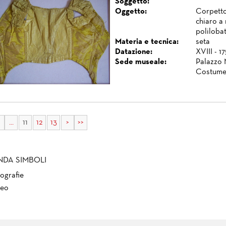
Soggetto:
Oggetto:
Corpetto
chiaro a
polilobat
Materia e tecnica:
seta
Datazione:
XVIII - 1
Sede museale:
Palazzo 
Costume
...
11
12
13
>
>>
NDA SIMBOLI
ografie
eo