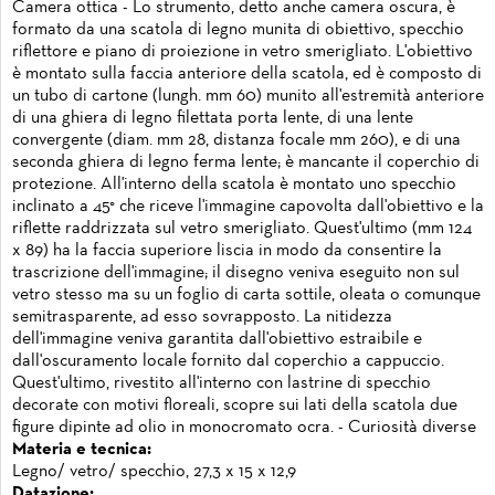
Camera ottica - Lo strumento, detto anche camera oscura, è
formato da una scatola di legno munita di obiettivo, specchio
riflettore e piano di proiezione in vetro smerigliato. L'obiettivo
è montato sulla faccia anteriore della scatola, ed è composto di
un tubo di cartone (lungh. mm 60) munito all'estremità anteriore
di una ghiera di legno filettata porta lente, di una lente
convergente (diam. mm 28, distanza focale mm 260), e di una
seconda ghiera di legno ferma lente; è mancante il coperchio di
protezione. All'interno della scatola è montato uno specchio
inclinato a 45° che riceve l'immagine capovolta dall'obiettivo e la
riflette raddrizzata sul vetro smerigliato. Quest'ultimo (mm 124
x 89) ha la faccia superiore liscia in modo da consentire la
trascrizione dell'immagine; il disegno veniva eseguito non sul
vetro stesso ma su un foglio di carta sottile, oleata o comunque
semitrasparente, ad esso sovrapposto. La nitidezza
dell'immagine veniva garantita dall'obiettivo estraibile e
dall'oscuramento locale fornito dal coperchio a cappuccio.
Quest'ultimo, rivestito all'interno con lastrine di specchio
decorate con motivi floreali, scopre sui lati della scatola due
figure dipinte ad olio in monocromato ocra. - Curiosità diverse
Materia e tecnica:
Legno/ vetro/ specchio, 27,3 x 15 x 12,9
Datazione: