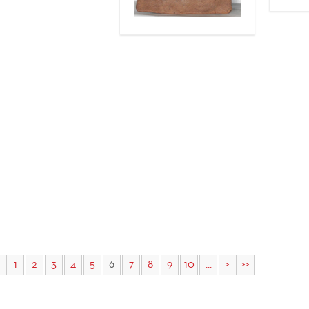
1
2
3
4
5
6
7
8
9
10
...
>
>>