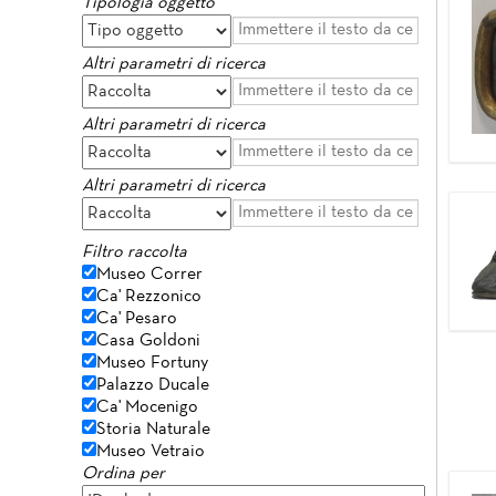
Tipologia oggetto
Altri parametri di ricerca
Altri parametri di ricerca
Altri parametri di ricerca
Filtro raccolta
Museo Correr
Ca' Rezzonico
Ca' Pesaro
Casa Goldoni
Museo Fortuny
Palazzo Ducale
Ca' Mocenigo
Storia Naturale
Museo Vetraio
Ordina per