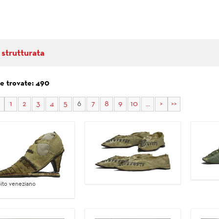
 strutturata
e trovate: 490
1
2
3
4
5
6
7
8
9
10
...
>
>>
ito veneziano