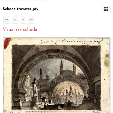
Schede trovate: 389
<<
<
>
>>
Visualizza scheda