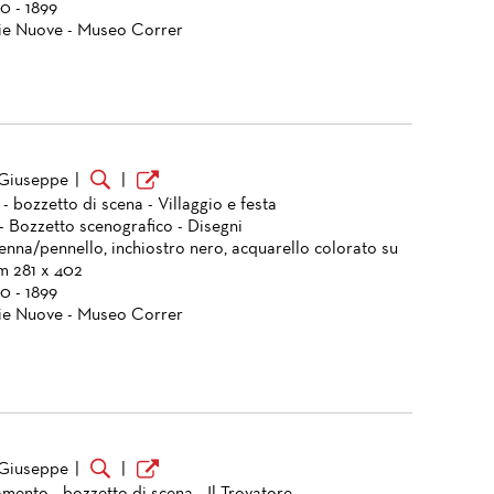
0 - 1899
ie Nuove - Museo Correr
 Giuseppe
|
|
 - bozzetto di scena - Villaggio e festa
- Bozzetto scenografico - Disegni
enna/pennello, inchiostro nero, acquarello colorato su
mm 281 x 402
0 - 1899
ie Nuove - Museo Correr
 Giuseppe
|
|