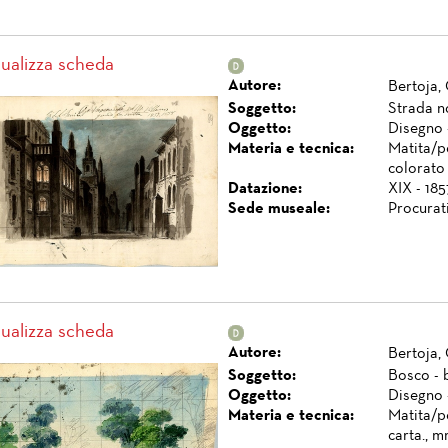
sualizza scheda
Autore:
Bertoja,
Soggetto:
Strada n
Oggetto:
Disegno 
Materia e tecnica:
Matita/p
colorato
Datazione:
XIX - 185
Sede museale:
Procurat
sualizza scheda
Autore:
Bertoja,
Soggetto:
Bosco - 
Oggetto:
Disegno 
Materia e tecnica:
Matita/p
carta., 