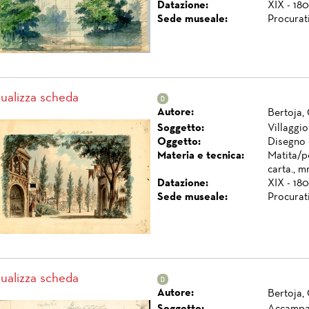
Datazione:
XIX - 180
Sede museale:
Procurat
sualizza scheda
Autore:
Bertoja,
Soggetto:
Villaggio
Oggetto:
Disegno 
Materia e tecnica:
Matita/p
carta., 
Datazione:
XIX - 180
Sede museale:
Procurat
sualizza scheda
Autore:
Bertoja,