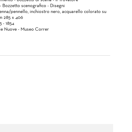
ento - bozzetto di scena - Il Trovatore
- Bozzetto scenografico - Disegni
enna/pennello, inchiostro nero, acquarello colorato su
mm 285 x 406
3 - 1854
ie Nuove - Museo Correr