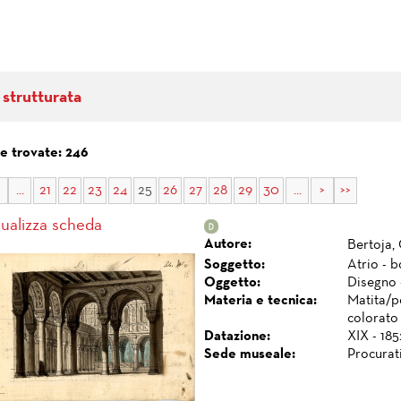
 strutturata
e trovate: 246
...
21
22
23
24
25
26
27
28
29
30
...
>
>>
sualizza scheda
Autore:
Bertoja,
Soggetto:
Atrio - b
Oggetto:
Disegno 
Materia e tecnica:
Matita/p
colorato
Datazione:
XIX - 185
Sede museale:
Procurat