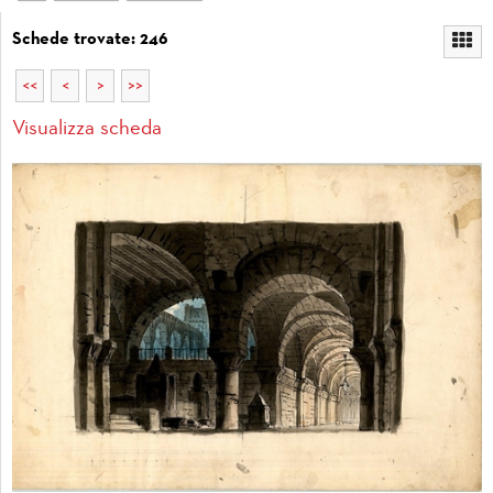
Schede trovate: 246
<<
<
>
>>
Visualizza scheda