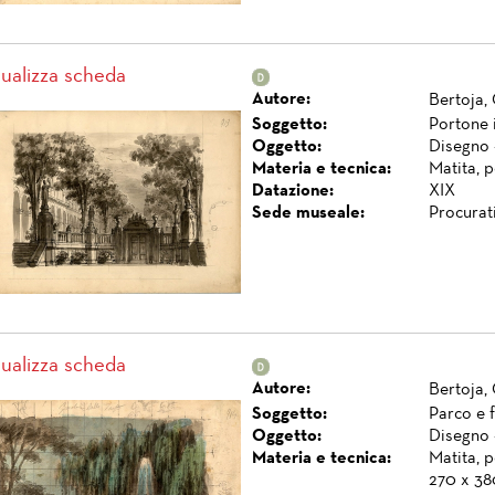
sualizza scheda
Autore:
Bertoja,
Soggetto:
Portone 
Oggetto:
Disegno 
Materia e tecnica:
Matita, p
Datazione:
XIX
Sede museale:
Procurat
sualizza scheda
Autore:
Bertoja,
Soggetto:
Parco e f
Oggetto:
Disegno 
Materia e tecnica:
Matita, 
270 x 38