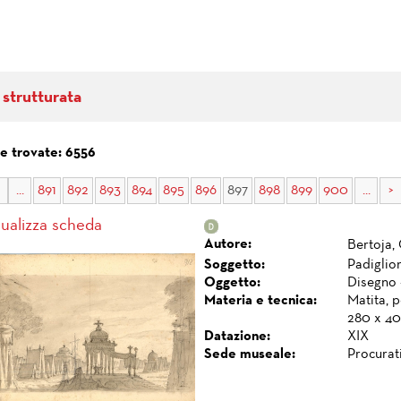
 strutturata
e trovate: 6556
...
891
892
893
894
895
896
897
898
899
900
...
>
sualizza scheda
Autore:
Bertoja,
Soggetto:
Padigli
Oggetto:
Disegno 
Materia e tecnica:
Matita, p
280 x 4
Datazione:
XIX
Sede museale:
Procurat