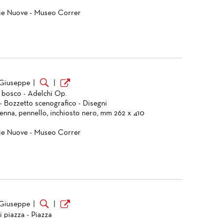
ie Nuove - Museo Correr
 Giuseppe
|
|
 bosco - Adelchi Op.
- Bozzetto scenografico - Disegni
penna, pennello, inchiosto nero, mm 262 x 410
ie Nuove - Museo Correr
 Giuseppe
|
|
i piazza - Piazza