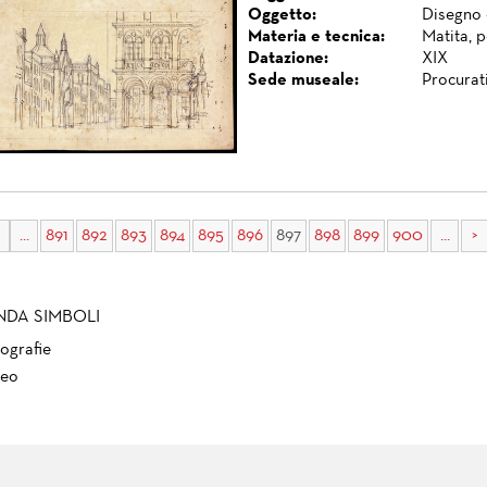
Oggetto:
Disegno 
Materia e tecnica:
Matita, 
Datazione:
XIX
Sede museale:
Procurat
...
891
892
893
894
895
896
897
898
899
900
...
>
NDA SIMBOLI
ografie
eo