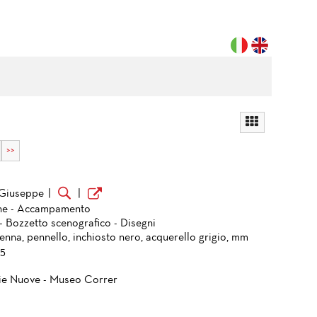
>>
 Giuseppe
|
|
one - Accampamento
- Bozzetto scenografico - Disegni
enna, pennello, inchiosto nero, acquerello grigio, mm
05
ie Nuove - Museo Correr