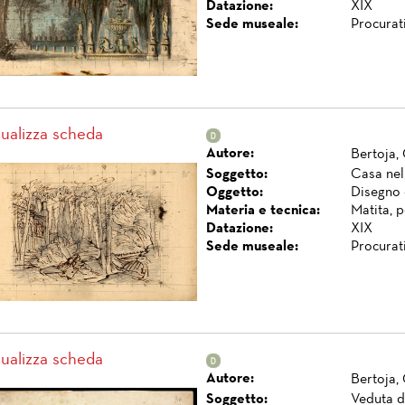
Datazione:
XIX
Sede museale:
Procurat
sualizza scheda
Autore:
Bertoja,
Soggetto:
Casa nel
Oggetto:
Disegno 
Materia e tecnica:
Matita, 
Datazione:
XIX
Sede museale:
Procurat
sualizza scheda
Autore:
Bertoja,
Soggetto:
Veduta d