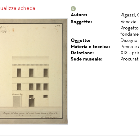
sualizza scheda
Autore:
Pigazzi, 
Soggetto:
Venezia -
Progetto 
fondamen
Oggetto:
Disegno 
Materia e tecnica:
Penna e 
Datazione:
XIX - pr
Sede museale:
Procurat