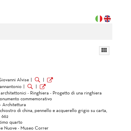
Giovanni Alvise
|
|
iannantonio
|
|
architettonici - Ringhiera - Progetto di una ringhiera
monumento commemorativo
- Architettura
chiostro di china, pennello e acquerello grigio su carta,
 662
ltimo quarto
ie Nuove - Museo Correr