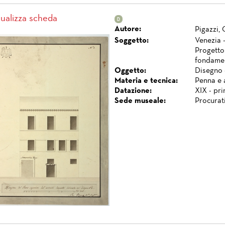
sualizza scheda
Autore:
Pigazzi, 
Soggetto:
Venezia -
Progetto 
fondamen
Oggetto:
Disegno 
Materia e tecnica:
Penna e 
Datazione:
XIX - pr
Sede museale:
Procurat