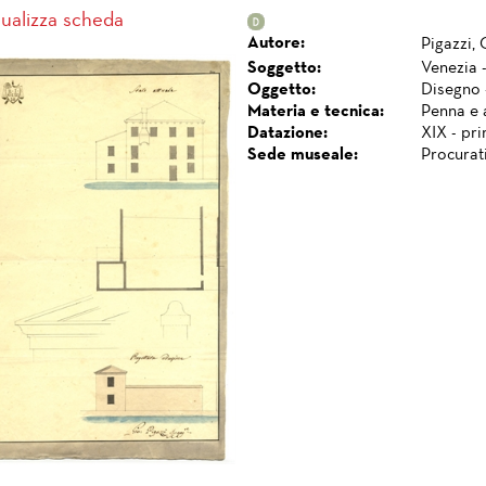
sualizza scheda
Autore:
Pigazzi, 
Soggetto:
Venezia -
Oggetto:
Disegno 
Materia e tecnica:
Penna e 
Datazione:
XIX - pr
Sede museale:
Procurat