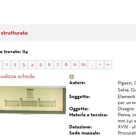
 strutturata
 trovate: 114
1
2
3
4
5
6
7
8
9
10
...
>
>>
sualizza scheda
Autore:
Pigazzi, 
Selva, G
Soggetto:
Elementi 
per un 
Oggetto:
Disegno 
Materia e tecnica:
Penna, in
mm 241 x
Datazione:
XVIII - u
Sede museale:
Procurat