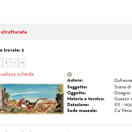
 strutturata
e trovate: 2
1
>
>>
sualizza scheda
Autore:
Dufresne
Soggetto:
Scena di
Oggetto:
Disegno 
Materia e tecnica:
Guazzo s
Datazione:
XX - 1930
Sede museale:
Ca' Pesa