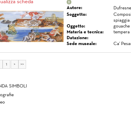
sualizza scheda
Autore:
Dufresne
Soggetto:
Composiz
spiaggia
Oggetto:
gouache 
Materia e tecnica:
tempera 
Datazione:
Sede museale:
Ca' Pesa
1
>
>>
NDA SIMBOLI
ografie
eo