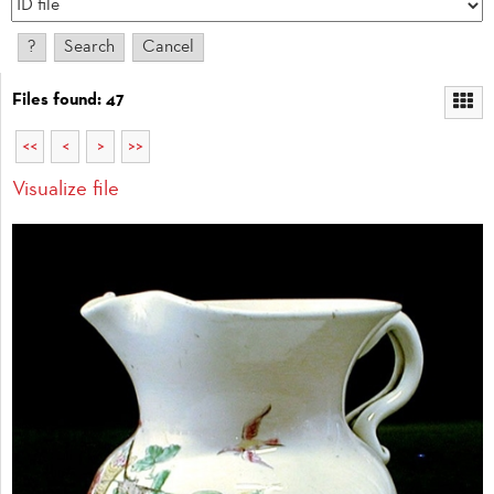
Files found: 47
<<
<
>
>>
Visualize file