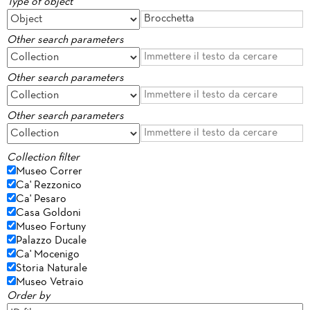
Type of object
Other search parameters
Other search parameters
Other search parameters
Collection filter
Museo Correr
Ca' Rezzonico
Ca' Pesaro
Casa Goldoni
Museo Fortuny
Palazzo Ducale
Ca' Mocenigo
Storia Naturale
Museo Vetraio
Order by