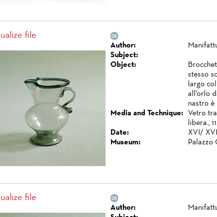
ualize file
Author:
Manifatt
Subject:
Object:
Brocchet
stesso s
largo co
all'orlo 
nastro è 
Media and Technique:
Vetro tr
libera., 11
Date:
XVI/ XVI
Museum:
Palazzo 
ualize file
Author:
Manifatt