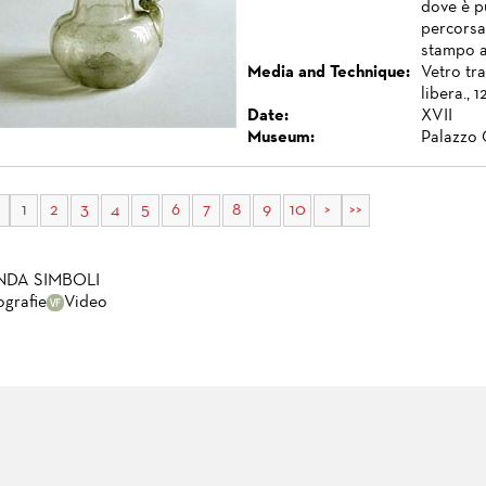
dove è pu
percorsa
stampo a 
Media and Technique:
Vetro tr
libera., 1
Date:
XVII
Museum:
Palazzo 
1
2
3
4
5
6
7
8
9
10
>
>>
NDA SIMBOLI
ografie
Video