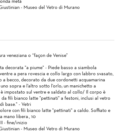
conda metà
Giustinian - Museo del Vetro di Murano
ura veneziana o “façon de Venise”
ta decorata "a piume" - Piede basso a siambola
ventre a pera rovescia e collo largo con labbro svasato,
 a becco, decorato da due cordonetti acquamarina
 uno sopra e l'altro sotto l'orlo; un manichetto a
è impostato sul ventre e saldato al collo/ Il corpo è
da fili bianco latte "pettinati" a festoni, inclusi al vetro
di base." - Vetri
olore con fili bianco latte "pettinati" a caldo. Soffiato e
a mano libera., 10
I - fine/inizio
Giustinian - Museo del Vetro di Murano