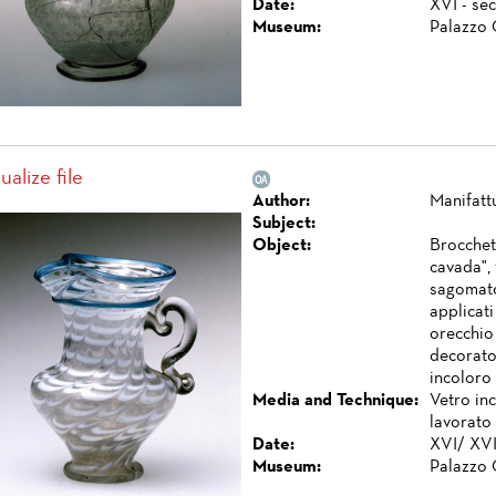
Date:
XVI - se
Museum:
Palazzo 
ualize file
Author:
Manifatt
Subject:
Object:
Brocchet
cavada", 
sagomato
applicati
orecchio 
decorato 
incoloro 
Media and Technique:
Vetro inc
lavorato 
Date:
XVI/ XVII
Museum:
Palazzo 