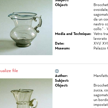
Subject:
Object:
Brocchet
ovoidale,
sagomato
da un co
nastro co
collo." - 
Media and Technique:
Vetro tr
lavorato 
Date:
XVI/ XVI
Museum:
Palazzo 
ualize file
Author:
Manifatt
Subject:
Object:
Brocchet
zucca, co
sagomato 
un bordi
impostato