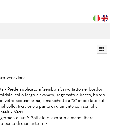
ura Veneziana
a - Piede applicato a "zembola", rivoltatto nel bordo;
voidale, collo largo e svasato, sagomato a becco, bordo
 in vetro acquamarina, e manichetto a "S" impostato sul
nel collo. Incisione a punta di diamante con semplici
reali. - Vetri
ggermente fumè. Soffiato e lavorato a mano libera.
 a punta di diamante., 11,7