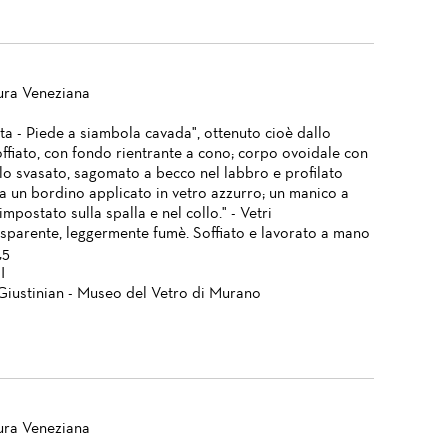
ura Veneziana
ta - Piede a siambola cavada", ottenuto cioè dallo
offiato, con fondo rientrante a cono; corpo ovoidale con
llo svasato, sagomato a becco nel labbro e profilato
da un bordino applicato in vetro azzurro; un manico a
impostato sulla spalla e nel collo." - Vetri
asparente, leggermente fumè. Soffiato e lavorato a mano
,5
I
Giustinian - Museo del Vetro di Murano
ura Veneziana