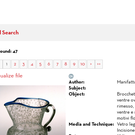
d Search
found: 47
1
2
3
4
5
6
7
8
9
10
>
>>
ualize file
Author:
Manifatt
Subject:
Object:
Brocchett
ventre o
rimesso,
ventre e 
motivi flo
Media and Technique:
Vetro le
Incisione