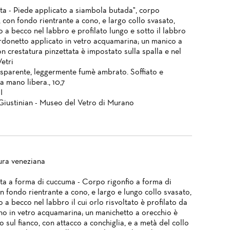
ta - Piede applicato a siambola butada", corpo
 con fondo rientrante a cono, e largo collo svasato,
 a becco nel labbro e profilato lungo e sotto il labbro
rdonetto applicato in vetro acquamarina; un manico a
n crestatura pinzettata è impostato sulla spalla e nel
Vetri
asparente, leggermente fumè ambrato. Soffiato e
a mano libera., 10,7
I
Giustinian - Museo del Vetro di Murano
ura veneziana
ta a forma di cuccuma - Corpo rigonfio a forma di
n fondo rientrante a cono, e largo e lungo collo svasato,
a becco nel labbro il cui orlo risvoltato è profilato da
no in vetro acquamarina; un manichetto a orecchio è
 sul fianco, con attacco a conchiglia, e a metà del collo