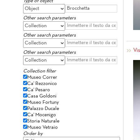
Type of object
Other search parameters
Other search parameters
Vis
Other search parameters
Collection filter
Museo Correr
Ca' Rezzonico
Ca' Pesaro
Casa Goldoni
Museo Fortuny
Palazzo Ducale
Ca' Mocenigo
Storia Naturale
Museo Vetraio
Order by