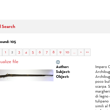
d Search
found: 105
1
2
3
4
5
6
7
8
9
10
...
>
>>
ualize file
Author:
Impero O
Subject:
Archibug
Object:
Archibug
poco bulb
scarpa. S
margheri
di legno 
tulipano 
simili al