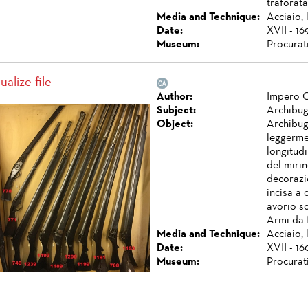
traforata
Media and Technique:
Acciaio, 
Date:
XVII - 16
Museum:
Procurat
ualize file
Author:
Impero 
Subject:
Archibug
Object:
Archibug
leggerme
longitudi
del miri
decorazio
incisa a 
avorio so
Armi da 
Media and Technique:
Acciaio, 
Date:
XVII - 16
Museum:
Procurat