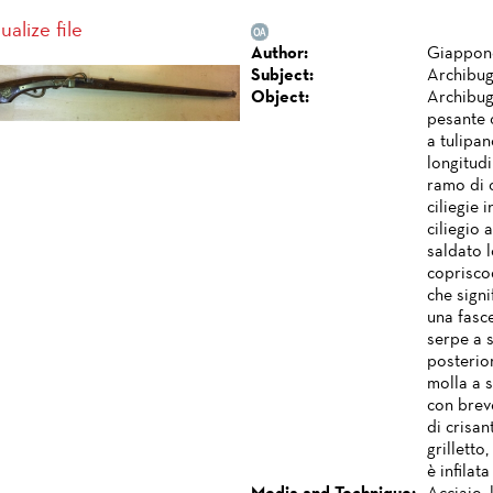
ualize file
Author:
Giappon
Subject:
Archibug
Object:
Archibug
pesante 
a tulipan
longitud
ramo di c
ciliegie 
ciliegio 
saldato l
copriscod
che signi
una fasce
serpe a 
posterior
molla a s
con breve
di crisan
grilletto
è infilat