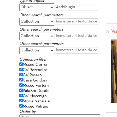
Type of object
Other search parameters
Other search parameters
Vis
Other search parameters
Collection filter
Museo Correr
Ca' Rezzonico
Ca' Pesaro
Casa Goldoni
Museo Fortuny
Palazzo Ducale
Ca' Mocenigo
Storia Naturale
Museo Vetraio
Order by