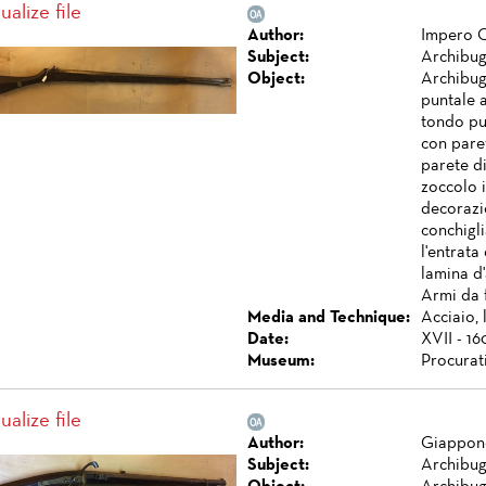
ualize file
Author:
Impero 
Subject:
Archibug
Object:
Archibug
puntale 
tondo pu
con paret
parete di
zoccolo i
decorazio
conchigli
l'entrata
lamina d'
Armi da 
Media and Technique:
Acciaio, 
Date:
XVII - 16
Museum:
Procurat
ualize file
Author:
Giappon
Subject:
Archibug