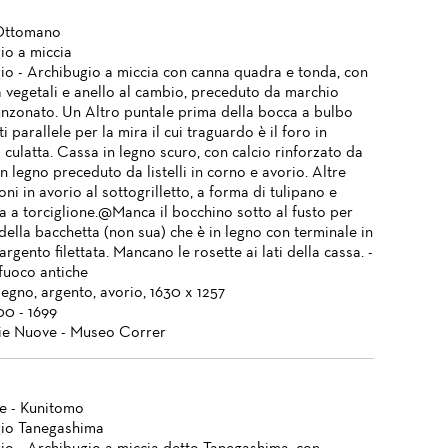
Ottomano
io a miccia
io - Archibugio a miccia con canna quadra e tonda, con
a vegetali e anello al cambio, preceduto da marchio
nzonato. Un Altro puntale prima della bocca a bulbo
i parallele per la mira il cui traguardo è il foro in
 culatta. Cassa in legno scuro, con calcio rinforzato da
n legno preceduto da listelli in corno e avorio. Altre
ni in avorio al sottogrilletto, a forma di tulipano e
a a torciglione.@Manca il bocchino sotto al fusto per
 della bacchetta (non sua) che è in legno con terminale in
argento filettata. Mancano le rosette ai lati della cassa. -
fuoco antiche
legno, argento, avorio, 1630 x 1257
00 - 1699
ie Nuove - Museo Correr
e - Kunitomo
io Tanegashima