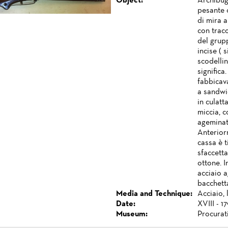
Object:
Archibug
pesante 
di mira a
con trac
del grupp
incise ( 
scodellin
signific
fabbicav
a sandwic
in culatt
miccia, 
ageminatu
Anterior
cassa è t
sfaccetta
ottone. I
acciaio a
bacchetta
Media and Technique:
Acciaio, 
Date:
XVIII - 17
Museum:
Procurat