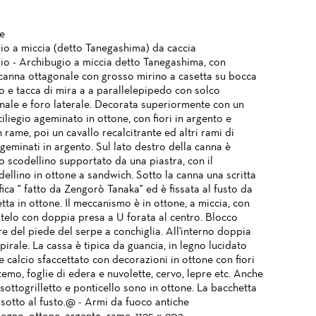
e
io a miccia (detto Tanegashima) da caccia
io - Archibugio a miccia detto Tanegashima, con
canna ottagonale con grosso mirino a casetta su bocca
o e tacca di mira a a parallelepipedo con solco
inale e foro laterale. Decorata superiormente con un
iliegio ageminato in ottone, con fiori in argento e
in rame, poi un cavallo recalcitrante ed altri rami di
ageminati in argento. Sul lato destro della canna è
o scodellino supportato da una piastra, con il
ellino in ottone a sandwich. Sotto la canna una scritta
fica " fatto da Zengorò Tanaka" ed è fissata al fusto da
tta in ottone. Il meccanismo è in ottone, a miccia, con
stelo con doppia presa a U forata al centro. Blocco
e del piede del serpe a conchiglia. All'interno doppia
pirale. La cassa è tipica da guancia, in legno lucidato
 calcio sfaccettato con decorazioni in ottone con fiori
temo, foglie di edera e nuvolette, cervo, lepre etc. Anche
, sottogrilletto e ponticello sono in ottone. La bacchetta
a sotto al fusto.@ - Armi da fuoco antiche