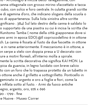
io - Archibugio a miccia detto Tanegashima, con
canna ottagonale con grosso mirino sfaccettato e tacca
 cubo, con solco e foro centrale. In culatta grandi scritte
ce di agemina d'oro, che indicano slogans della scuola o
o di appartenenza. Sulla lista sinistra altre scritte
significano : 384) Sul lato destro della canna è saldato lo
o supportato da una piastra su cui è incisa la scritta che
a. Kunitomo Tamba ( nome della città giapponese dove si
ano armi in epoca EDO).@Il copriscodellino è in ottone
h. La canna è fissata al fusto da due fascette: in ottone
a e in rame anteriormente. Il meccanismo è in ottone, a
con serpe a stelo con doppia presa a U decorato con
re a motivi floreali, all'interno molla a spirale.
mente la scritta decorativa che significa KAI MON. La
ipica da guancia, in legno lucidato con breve calcio
to con un foro che lo trapassa protetto da un tubetto in
n ottone anche il grilletto e sottogrilletto. Ponticello in
geminato in argento e oro a foglie e fiori, come la
 infilata sotto al fusto. - Armi da fuoco antiche
legno, argento, oro, 976 x 696
90 - 1799 - fine
ie Nuove - Museo Correr