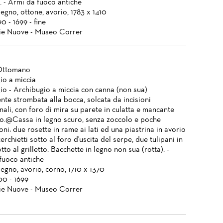
. - Armi da fuoco antiche
legno, ottone, avorio, 1783 x 1410
90 - 1699 - fine
ie Nuove - Museo Correr
Ottomano
io a miccia
io - Archibugio a miccia con canna (non sua)
nte strombata alla bocca, solcata da incisioni
nali, con foro di mira su parete in culatta e mancante
no.@Cassa in legno scuro, senza zoccolo e poche
ni: due rosette in rame ai lati ed una piastrina in avorio
cerchietti sotto al foro d'uscita del serpe, due tulipani in
tto al grilletto. Bacchette in legno non sua (rotta). -
fuoco antiche
legno, avorio, corno, 1710 x 1370
00 - 1699
ie Nuove - Museo Correr