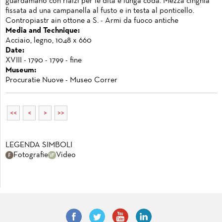
guardamano con rialzi per le dita e lunga coda. Mezza cinghia
fissata ad una campanella al fusto e in testa al ponticello.
Contropiastr ain ottone a S. - Armi da fuoco antiche
Media and Technique:
Acciaio, legno, 1048 x 660
Date:
XVIII - 1790 - 1799 - fine
Museum:
Procuratie Nuove - Museo Correr
<<
<
>
>>
LEGENDA SIMBOLI
Fotografie
Video