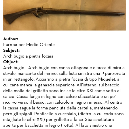
Author:
Europa per Medio Oriente
Subject:
Archibugio a pietra focaia
Object:
Archibugio - Archibugio con canna ottagonale e tacca di mira a
stivale, mancante del mirino; sulla lista sinistra una P punzonata
in un rettangolo. Acciarino a pietra focaia di tipo Miquelet, al
cui cane manca la ganascia superiore. All'interno, sul braccio
della molla del grilletto sono incise le cifre XXI come sotto al
calcio. Cassa lunga in legno con calcio sfaccettato e un po'
ricurvo verso il basso, con calciolo in legno rimesso. Al centro
la cassa segue la forma panciuta della cartella, mantenendo
però gli spigoli. Ponticello a cucchiaio, (dietro la cui coda sono
intagliate le cifre XXI) per grilletto a falce. Sbacchettatura
aperta per bacchetta in legno (rotta). Al lato sinistro una