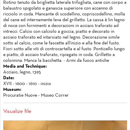
Rotino tenuto da briglietta laterale trifogliata, cane con corpo a
balaustro spigolato e ganascia superiore con accenno di
ricciolo in coda. Mancante di scodellino, copriscodellino, molla
del cane ed internamente leva del grilletto. La cassa è lin legno
di noce con fornimenti e decorazioni in acciaio traforato ad
intrecci. Calcio con calciolo a goccia, piatto e decorato in
acciaio traforato ed intarsiato nel legno. Decorazione simile
sotto al calcio, come le fascette all'inizio e alla fine del fusto.
Fiori sotto alle viti di controcartella e al fusto. Ponticello lungo
e piatto, di acciaio traforato, ripiegato in coda. Grilletto a
colonnina. Manca la bacchetta. - Armi da fuoco antiche
Media and Technique:
Acciaio, legno, 1395
Date:
XVII - 1600 - 1610 - inizio
Museum:
Procuratie Nuove - Museo Correr
Visualize file