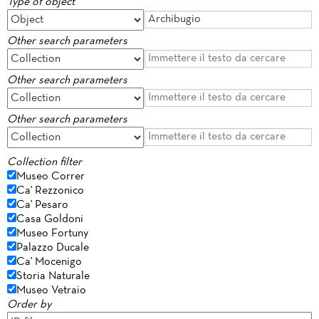
Type of object
Other search parameters
Other search parameters
Other search parameters
Collection filter
Museo Correr
Ca' Rezzonico
Ca' Pesaro
Casa Goldoni
Museo Fortuny
Palazzo Ducale
Ca' Mocenigo
Storia Naturale
Museo Vetraio
Order by