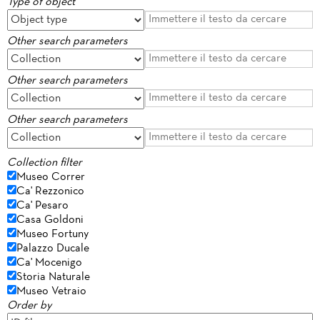
Type of object
Other search parameters
Other search parameters
Other search parameters
Collection filter
Museo Correr
Ca' Rezzonico
Ca' Pesaro
Casa Goldoni
Museo Fortuny
Palazzo Ducale
Ca' Mocenigo
Storia Naturale
Museo Vetraio
Order by