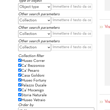
Type of object
Other search parameters
Vis
Other search parameters
Other search parameters
Collection filter
Museo Correr
Ca' Rezzonico
Ca' Pesaro
Casa Goldoni
Museo Fortuny
Palazzo Ducale
Ca' Mocenigo
Storia Naturale
Museo Vetraio
Vis
Order by