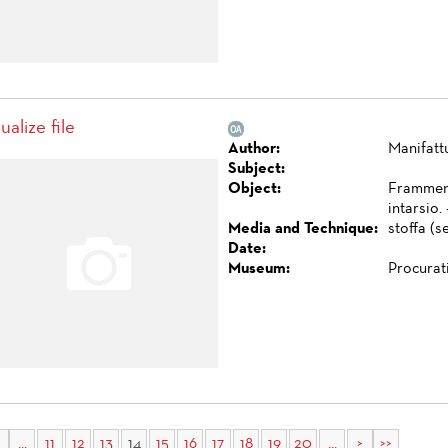
ualize file
Author:
Manifatt
Subject:
Object:
Framment
intarsio.
Media and Technique:
stoffa (s
Date:
Museum:
Procurat
...
11
12
13
14
15
16
17
18
19
20
...
>
>>