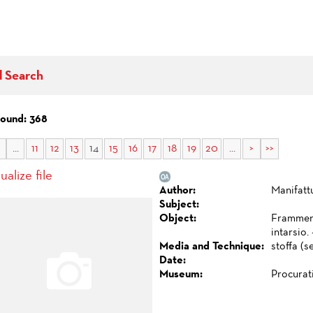
d Search
found: 368
...
11
12
13
14
15
16
17
18
19
20
...
>
>>
ualize file
Author:
Manifatt
Subject:
Object:
Framment
intarsio.
Media and Technique:
stoffa (s
Date:
Museum:
Procurat