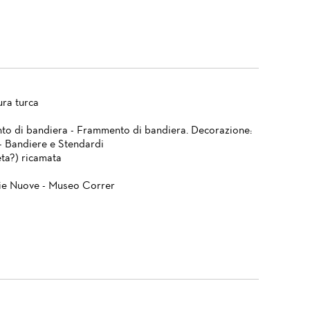
ura turca
o di bandiera - Frammento di bandiera. Decorazione:
 - Bandiere e Stendardi
eta?) ricamata
ie Nuove - Museo Correr