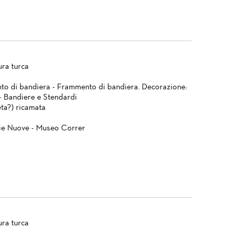
ura turca
o di bandiera - Frammento di bandiera. Decorazione:
 - Bandiere e Stendardi
eta?) ricamata
ie Nuove - Museo Correr
ura turca