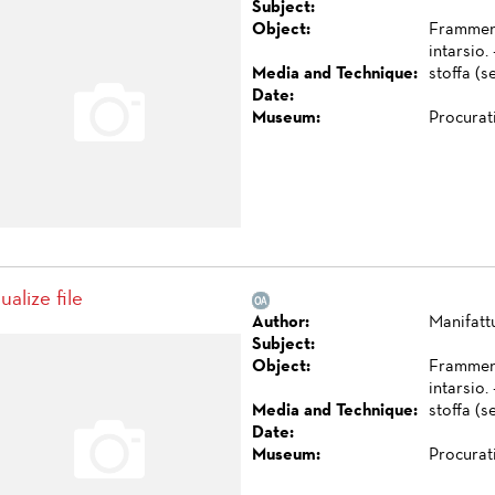
Subject:
Object:
Framment
intarsio.
Media and Technique:
stoffa (s
Date:
Museum:
Procurat
ualize file
Author:
Manifatt
Subject:
Object:
Framment
intarsio.
Media and Technique:
stoffa (s
Date:
Museum:
Procurat