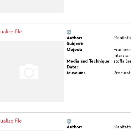
ualize file
Author:
Manifatt
Subject:
Object:
Framment
intarsio.
Media and Technique:
stoffa (s
Date:
Museum:
Procurat
ualize file
Author:
Manifatt