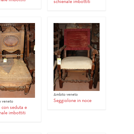
schienale imbottiti
Ambito veneto
Seggiolone in noce
 veneto
 con seduta e
nale imbottiti