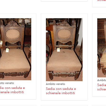
Ambito
ito veneto
Ambito veneto
Sedia
ia con seduta e
Sedia con seduta e
schie
ienale imbottiti
schienale imbottiti