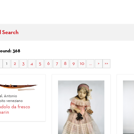
d Search
found: 368
1
2
3
4
5
6
7
8
9
10
...
>
>>
al, Antonio
ito veneziano
dolo da fresco
parin