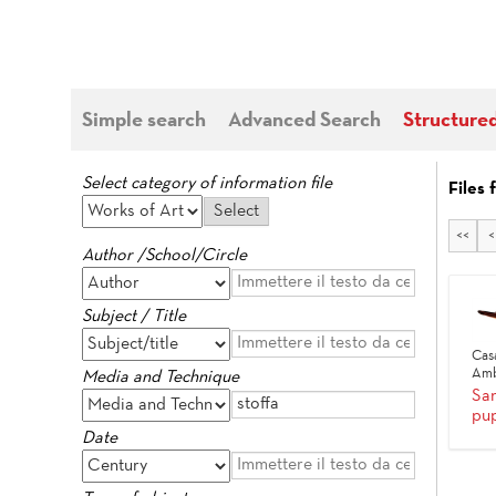
Simple search
Advanced Search
Structure
Select category of information file
Files 
<<
<
Author /School/Circle
Subject / Title
Cas
Amb
Media and Technique
San
pu
Date