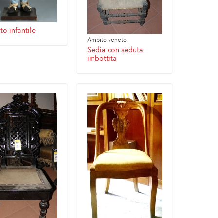
to infantile
Ambito veneto
Sedia con seduta
imbottita