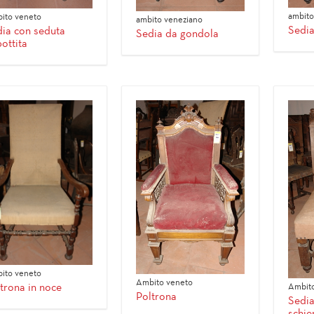
ambito
ito veneto
ambito veneziano
Sedia
ia con seduta
Sedia da gondola
ottita
ito veneto
Ambito veneto
trona in noce
Ambito
Poltrona
Sedia
schie