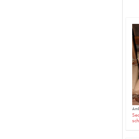
Amb
Sed
sch