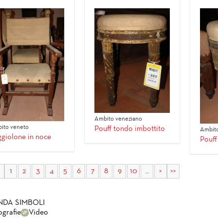
Ambito veneziano
ito veneto
Pouff tondo imbottito
Ambito
giolone in noce
Pouff
1
2
3
4
5
6
7
8
9
10
...
>
>>
NDA SIMBOLI
ografie
Video