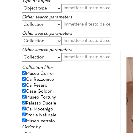
Type of object
Other search parameters
Other search parameters
Other search parameters
Collection filter
Museo Correr
Ca' Rezzonico
Ca' Pesaro
Casa Goldoni
Museo Fortuny
Palazzo Ducale
Ca' Mocenigo
Storia Naturale
Museo Vetraio
Order by