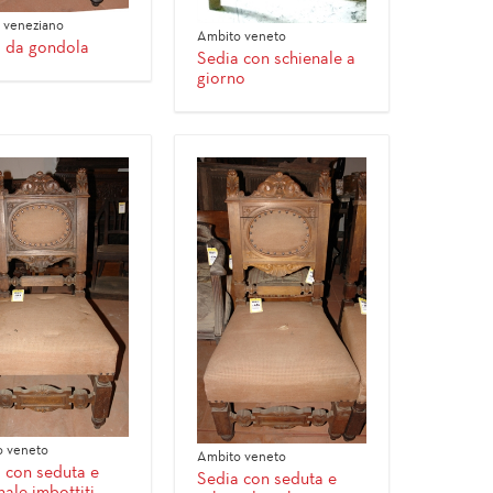
 veneziano
Ambito veneto
 da gondola
Sedia con schienale a
giorno
 veneto
Ambito veneto
 con seduta e
Sedia con seduta e
nale imbottiti