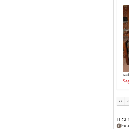
Amb
Seg
<<
<
LEGE
Fot