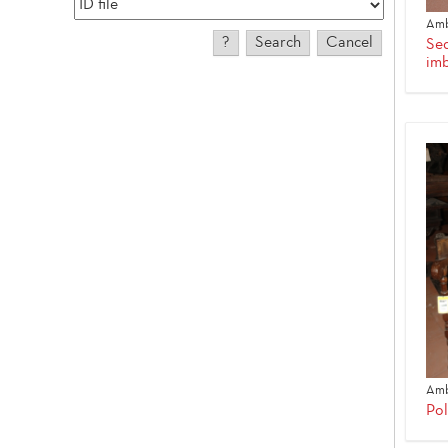
Amb
Sed
imb
Amb
Pol