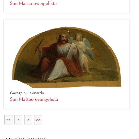
San Marco evangelista
Gavagnin, Leonardo
San Matteo evangelista
<<
<
>
>>