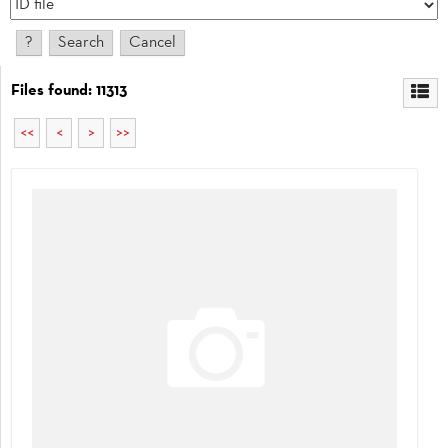
Files found: 11313
<<
<
>
>>