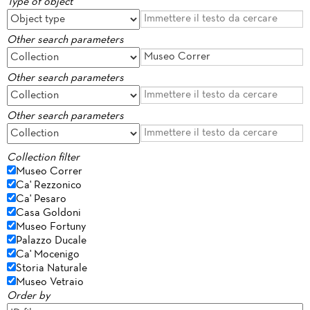
Type of object
Other search parameters
Other search parameters
Other search parameters
Collection filter
Museo Correr
Ca' Rezzonico
Ca' Pesaro
Casa Goldoni
Museo Fortuny
Palazzo Ducale
Ca' Mocenigo
Storia Naturale
Museo Vetraio
Order by