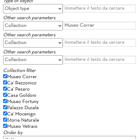
Type of object
Other search parameters
Other search parameters
Other search parameters
Collection filter
Museo Correr
Ca' Rezzonico
Ca' Pesaro
Casa Goldoni
Museo Fortuny
Palazzo Ducale
Ca' Mocenigo
Storia Naturale
Museo Vetraio
Order by