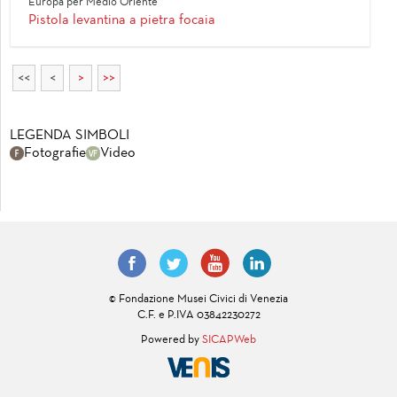
Europa per Medio Oriente
Pistola levantina a pietra focaia
<<
<
>
>>
LEGENDA SIMBOLI
Fotografie
Video
© Fondazione Musei Civici di Venezia
C.F. e P.IVA 03842230272
Powered by
SICAPWeb