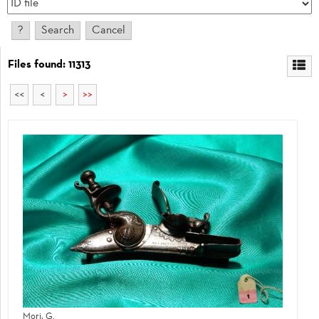
Files found: 11313
<<
<
>
>>
Mori, G.