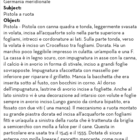
Germania meridionale
Subject:
Pistola a ruota
Object:
Pistola - Pistola con canna quadra e tonda, leggermente svasata
in volata, incisa all'acquaforte solo nella parte superiore a
fogliami, intrecci e cordonature ai lati. Sulla parte tonda, verso
la volata è inciso un Crocefisso tra fogliami. Dorata. Ha un
marchio poco leggibile impresso in culatta: un'ampolla e una F.
La cassa è in legno scuro, con impugnatura in asse con la canna,
il calcio è in avorio in forma di stivale, inciso a grandi foglie
sovrapposte. Impugnatura sfaccettata con massello per
inferiore per riparare il grilletto. Manca la bacchetta che era
inserita sotto al fusto, con bocchini in corno. Al dorso
dell'impugnatura, lastrine di avorio incise a fogliette. Anche al
lato sinistro vi è una decorazione ad intarsio con volute e foglie
sempre in avorio inciso.Lungo gancio da cintura bipatito, era
fissato con due viti ( una manca). Il meccanismo a ruota montato
su grande piastra dorata ed incisa all'acquaforte con fogliami
fitti e un'aquila a sinistra della ruota che è trattenuta da briglia
a semicerchio con molla a falce per il cane. Questa in
particolare era usata tra il 1545 e il 1555. Dotata di sicura
esterna con molla lineare ( gancetto mancante, come pure il