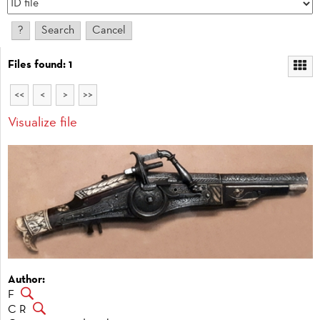
Files found: 1
<<
<
>
>>
Visualize file
Author:
F
C R