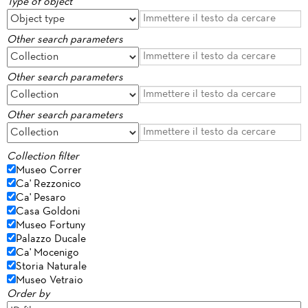
Type of object
Other search parameters
Other search parameters
Other search parameters
Collection filter
Museo Correr
Ca' Rezzonico
Ca' Pesaro
Casa Goldoni
Museo Fortuny
Palazzo Ducale
Ca' Mocenigo
Storia Naturale
Museo Vetraio
Order by