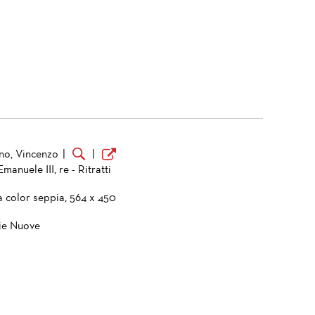
no, Vincenzo
|
|
Emanuele III, re - Ritratti
a color seppia, 564 x 450
ie Nuove