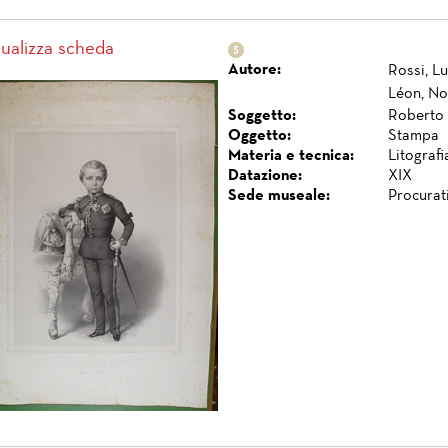
sualizza scheda
Autore:
Rossi, Lu
Léon, No
Soggetto:
Roberto I
Oggetto:
Stampa
Materia e tecnica:
Litografi
Datazione:
XIX
Sede museale:
Procurat