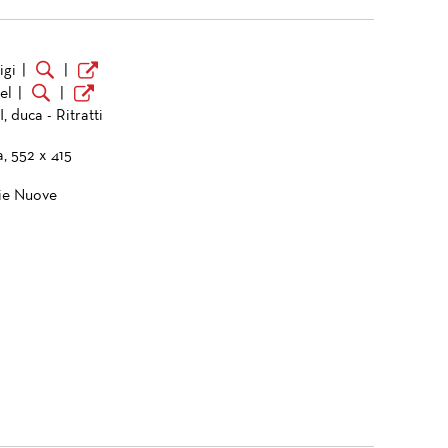
igi
|
|
el
|
|
, duca - Ritratti
a, 552 x 415
ie Nuove