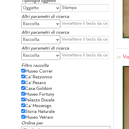
Tipologia oggetto
Altri parametri di ricerca
Altri parametri di ricerca
Altri parametri di ricerca
Vi
Filtro raccolta
Museo Correr
Ca' Rezzonico
Ca' Pesaro
Casa Goldoni
Museo Fortuny
Palazzo Ducale
Ca' Mocenigo
Storia Naturale
Museo Vetraio
Ordina per