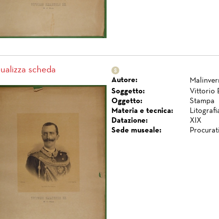
sualizza scheda
Autore:
Malinver
Soggetto:
Vittorio 
Oggetto:
Stampa
Materia e tecnica:
Litografi
Datazione:
XIX
Sede museale:
Procurat