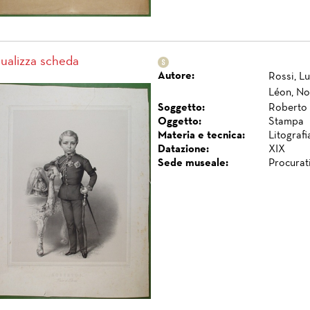
sualizza scheda
Autore:
Rossi, Lu
Léon, No
Soggetto:
Roberto I
Oggetto:
Stampa
Materia e tecnica:
Litografi
Datazione:
XIX
Sede museale:
Procurat