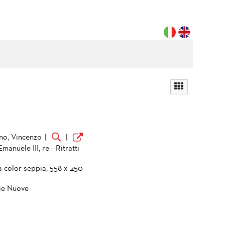
no, Vincenzo
|
|
Emanuele III, re - Ritratti
a color seppia, 558 x 450
ie Nuove