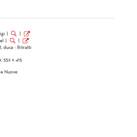
igi
|
|
el
|
|
, duca - Ritratti
a, 552 x 415
ie Nuove