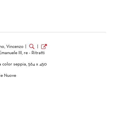
no, Vincenzo
|
|
Emanuele III, re - Ritratti
a color seppia, 564 x 450
ie Nuove