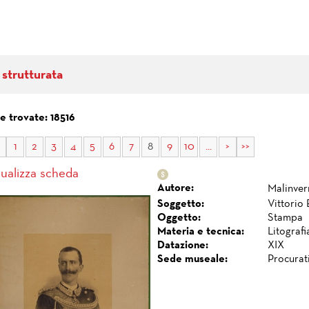
 strutturata
e trovate: 18516
1
2
3
4
5
6
7
8
9
10
...
>
>>
sualizza scheda
Autore:
Malinver
Soggetto:
Vittorio 
Oggetto:
Stampa
Materia e tecnica:
Litografi
Datazione:
XIX
Sede museale:
Procurat