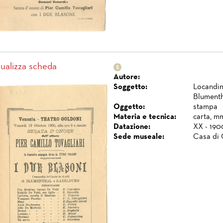
sualizza scheda
Autore:
Soggetto:
Locandina
Blumenth
Oggetto:
stampa
Materia e tecnica:
carta, m
Datazione:
XX - 190
Sede museale:
Casa di 