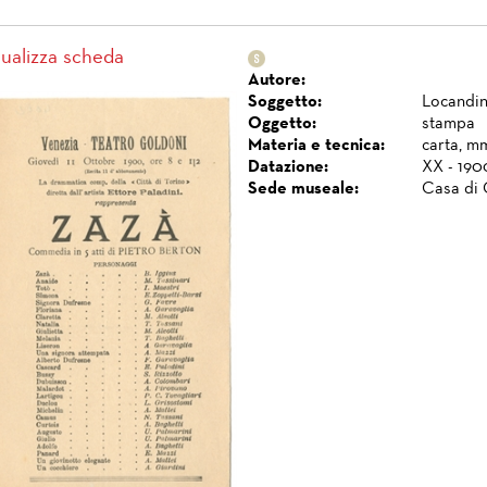
sualizza scheda
Autore:
Soggetto:
Locandin
Oggetto:
stampa
Materia e tecnica:
carta, mm
Datazione:
XX - 190
Sede museale:
Casa di 