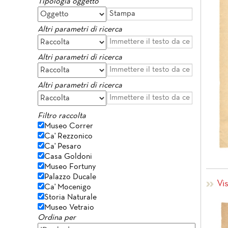
Tipologia oggetto
Altri parametri di ricerca
Altri parametri di ricerca
Altri parametri di ricerca
Filtro raccolta
Museo Correr
Ca' Rezzonico
Ca' Pesaro
Casa Goldoni
Museo Fortuny
Palazzo Ducale
Vi
Ca' Mocenigo
Storia Naturale
Museo Vetraio
Ordina per