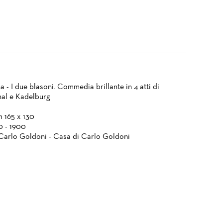
 - I due blasoni. Commedia brillante in 4 atti di
al e Kadelburg
m 165 x 130
0 - 1900
Carlo Goldoni - Casa di Carlo Goldoni