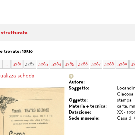
 strutturata
e trovate: 18516
...
3281
3282
3283
3284
3285
3286
3287
3288
3289
3
sualizza scheda
Autore:
Soggetto:
Locandin
Giacosa
Oggetto:
stampa
Materia e tecnica:
carta, m
Datazione:
XX - 190
Sede museale:
Casa di 