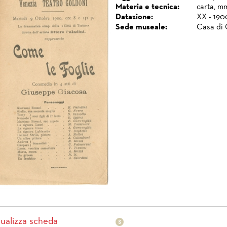
Materia e tecnica:
carta, mm
Datazione:
XX - 190
Sede museale:
Casa di 
sualizza scheda