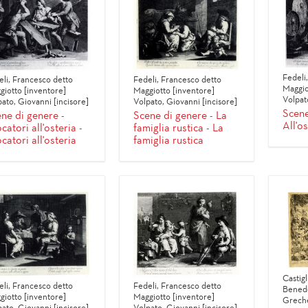
Fedeli
eli, Francesco detto
Fedeli, Francesco detto
Maggio
giotto [inventore]
Maggiotto [inventore]
Volpat
ato, Giovanni [incisore]
Volpato, Giovanni [incisore]
Scene
ne di genere -
Scene di genere - La
All'os
catori all'osteria -
famiglia rustica - La
catori all'osteria
famiglia rustica
Castig
eli, Francesco detto
Fedeli, Francesco detto
Benede
giotto [inventore]
Maggiotto [inventore]
Greche