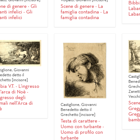
ato, Giovanni [incisore]
Volpato, Giovanni [incisore]
Bibbia
ne di genere - Gli
Scene di genere - La
Laban
nti infelici - Gli
famiglia contadina - La
Laban
nti infelici
famiglia contadina
iglione, Giovanni
detto detto il
Castig
chetto [incisore]
Benede
bia V.T. - L'ingresso
Greche
Zanetti
l'arca di Noè -
Vecchi
ngresso degli
Scene
mali nell'Arca di
Castiglione, Giovanni
Gregg
è
Benedetto detto il
Gregg
Grechetto [incisore]
bambi
Testa di carattere -
Uomo con turbante -
Uomo di profilo con
turbante