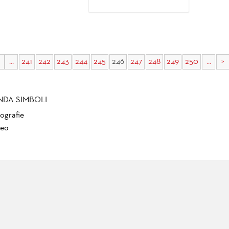
...
241
242
243
244
245
246
247
248
249
250
...
>
NDA SIMBOLI
ografie
eo