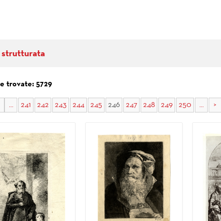
 strutturata
e trovate: 5729
...
241
242
243
244
245
246
247
248
249
250
...
>