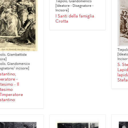
Tiepolo, Giandomenico
[Ideatore - Disegnatore -
Incisore]
I Santi della famiglia
Crotta
Tiepol
[Ideato
olo, Giambattista
Incisor
tore]
polo, Giandomenico
S. Ste
egnatore/ incisore]
Lapid
tantino,
lapid
eratore -
Stefa
tesimo - Il
ttesimo
l'imperatore
stantino