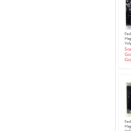
Fed
Mag
Volp
Sce
Gio
Gio
Fed
Mag