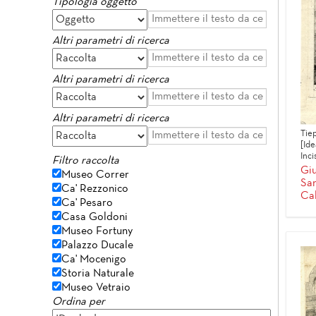
Tipologia oggetto
Altri parametri di ricerca
Altri parametri di ricerca
Altri parametri di ricerca
Tie
[Ide
Inci
Filtro raccolta
Giu
Museo Correr
San
Ca' Rezzonico
Ca
Ca' Pesaro
Casa Goldoni
Museo Fortuny
Palazzo Ducale
Ca' Mocenigo
Storia Naturale
Museo Vetraio
Ordina per