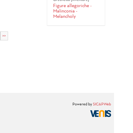
Grechetto [inventore]
Figure allegoriche -
Malinconia -
Melancholy
>>
Powered by
SICAPWeb