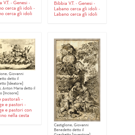
 V.T. - Genesi -
Bibbia V.T. - Genesi -
o cerca gli idoli -
Labano cerca gli idoli -
o cerca gli idoli
Labano cerca gli idoli
lione, Giovanni
tto detto il
tto [Ideatore]
, Anton Maria detto il
o [Incisore]
 pastorali -
e e pastori -
e e pastori con
no nella cesta
Castiglione, Giovanni
Benedetto detto il