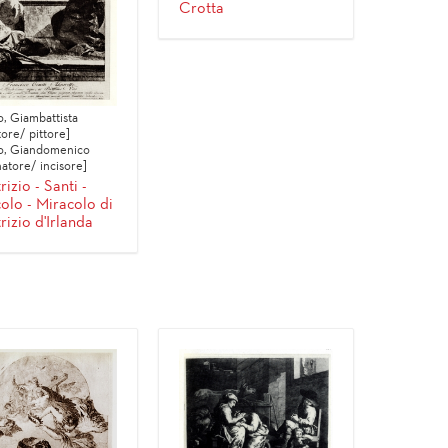
Crotta
o, Giambattista
ore/ pittore]
o, Giandomenico
natore/ incisore]
rizio - Santi -
olo - Miracolo di
rizio d'Irlanda