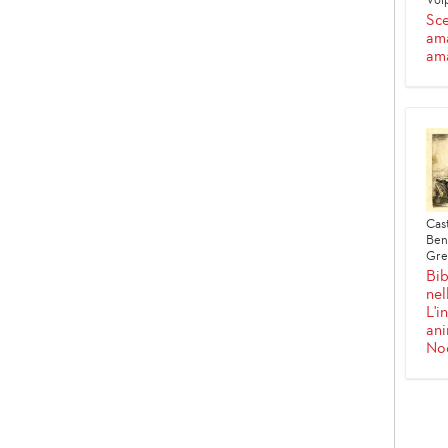
Volp
Sce
ama
ama
Cast
Bene
Gre
Bib
nel
L'i
ani
No