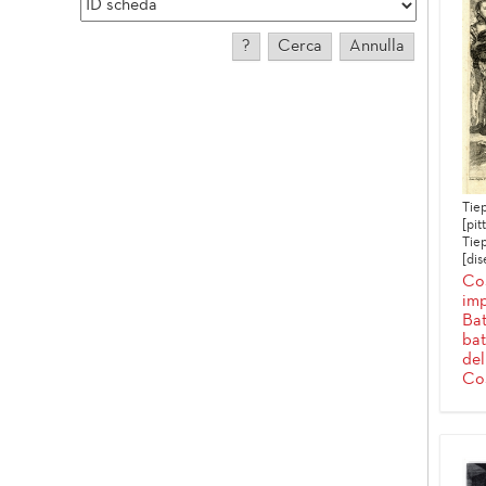
Tiep
[pit
Tie
[dis
Cos
imp
Bat
ba
del
Co