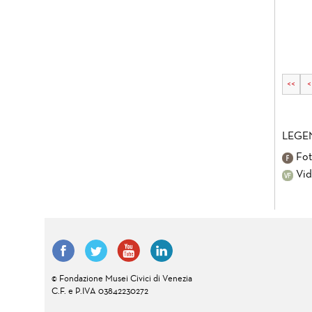
<<
<
LEGE
Fot
Vid
© Fondazione Musei Civici di Venezia
C.F. e P.IVA 03842230272