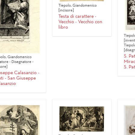
Tiepolo, Giandomenico
[incisore]
Testa di carattere -
Vecchio - Vecchio con
libro
Tiepol
[invent
Tiepol
[diseg
S. Pat
polo, Giandomenico
Mirac
atore - Disegnatore -
S. Pat
sore]
seppe Calasanzio -
ti - San Giuseppe
lasanzio