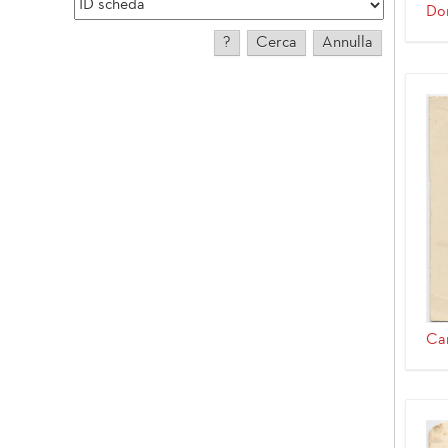
Dom
Can