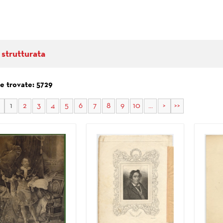
 strutturata
e trovate: 5729
1
2
3
4
5
6
7
8
9
10
...
>
>>