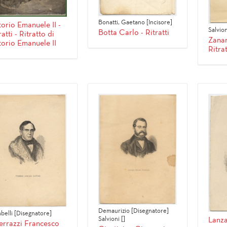
Bonatti, Gaetano [Incisore]
torio Emanuele II -
Salvio
Botta Carlo - Ritratti
ratti - Ritratto di
Zanar
torio Emanuele II
Ritrat
Demaurizio [Disegnatore]
belli [Disegnatore]
Salvioni []
Lanza 
rrazzi Francesco