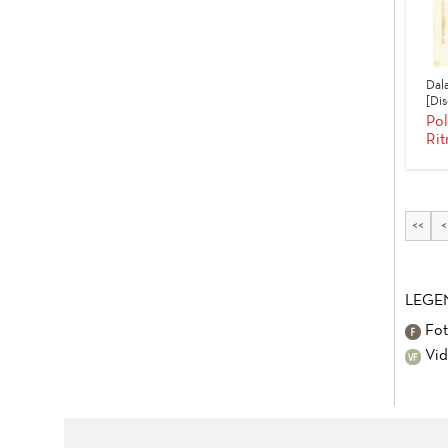
Dal
[Dis
Pol
Rit
<<
<
LEGE
Fot
Vid