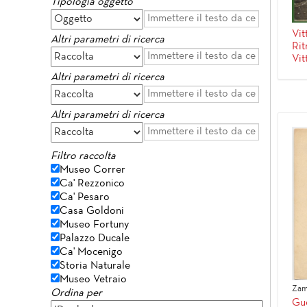
Tipologia oggetto
Vit
Altri parametri di ricerca
Rit
Vit
Altri parametri di ricerca
Altri parametri di ricerca
Filtro raccolta
Museo Correr
Ca' Rezzonico
Ca' Pesaro
Casa Goldoni
Museo Fortuny
Palazzo Ducale
Ca' Mocenigo
Storia Naturale
Museo Vetraio
Zam
Ordina per
Gue