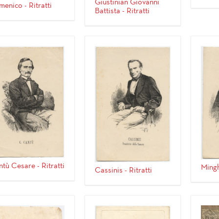
Giustinian Giovanni
enico - Ritratti
Battista - Ritratti
tù Cesare - Ritratti
Minghe
Cassinis - Ritratti