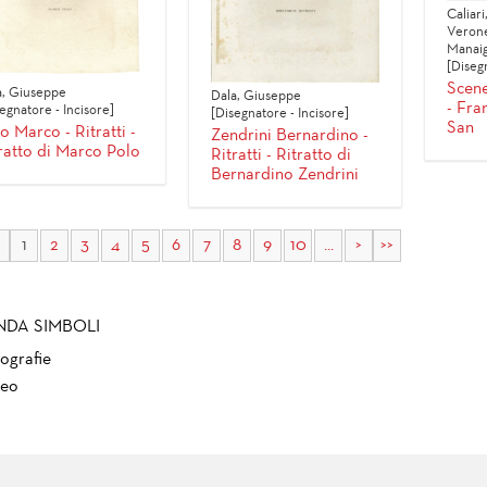
Caliari
Verone
Manaig
[Diseg
Scene
a, Giuseppe
Dala, Giuseppe
- Fra
egnatore - Incisore]
[Disegnatore - Incisore]
San
o Marco - Ritratti -
Zendrini Bernardino -
ratto di Marco Polo
Ritratti - Ritratto di
Bernardino Zendrini
1
2
3
4
5
6
7
8
9
10
...
>
>>
NDA SIMBOLI
ografie
eo