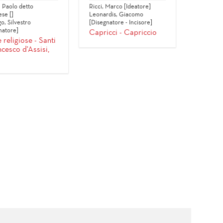
, Paolo detto
Ricci, Marco [Ideatore]
se []
Leonardis, Giacomo
o, Silvestro
[Disegnatore - Incisore]
natore]
Capricci - Capriccio
 religiose - Santi
ncesco d'Assisi,