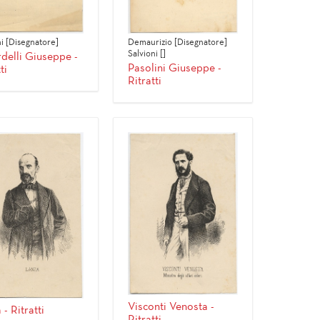
ni [Disegnatore]
Demaurizio [Disegnatore]
Salvioni []
delli Giuseppe -
Pasolini Giuseppe -
ti
Ritratti
Visconti Venosta -
- Ritratti
Ritratti