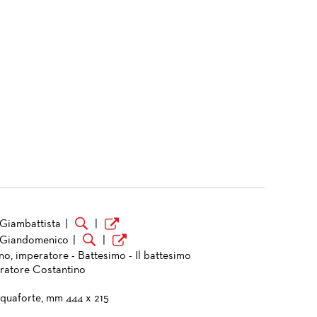
 Giambattista
|
|
 Giandomenico
|
|
no, imperatore - Battesimo - Il battesimo
eratore Costantino
cquaforte, mm 444 x 215