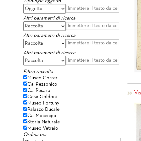
Tipologia oggetto
Altri parametri di ricerca
Altri parametri di ricerca
Altri parametri di ricerca
Filtro raccolta
Museo Correr
Ca' Rezzonico
Ca' Pesaro
Vi
Casa Goldoni
Museo Fortuny
Palazzo Ducale
Ca' Mocenigo
Storia Naturale
Museo Vetraio
Ordina per