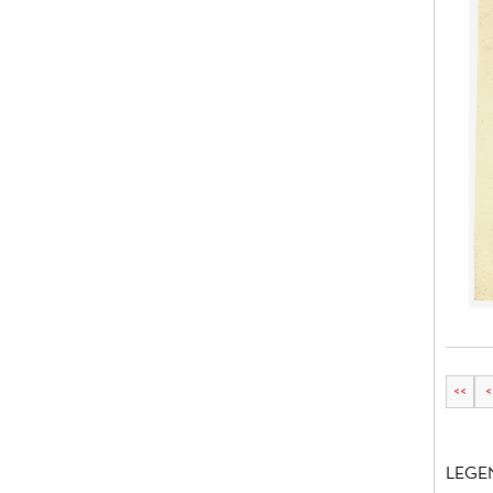
<<
<
LEGE