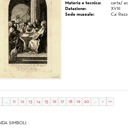
Materia e tecnica:
carta/ a
Datazione:
XVIII
Sede museale:
Ca' Rezz
...
11
12
13
14
15
16
17
18
19
20
...
>
>>
NDA SIMBOLI