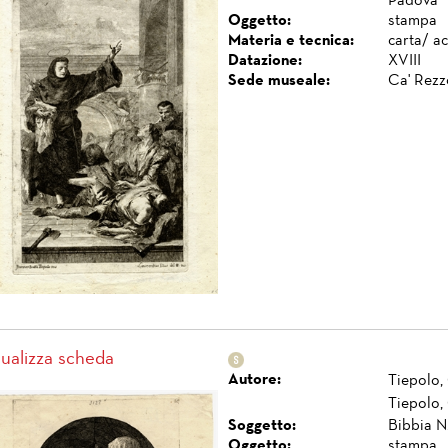
Padova
Oggetto:
stampa
Materia e tecnica:
carta/ a
Datazione:
XVIII
Sede museale:
Ca' Rezz
sualizza scheda
Autore:
Tiepolo,
Tiepolo,
Soggetto:
Bibbia N.
Oggetto:
stampa