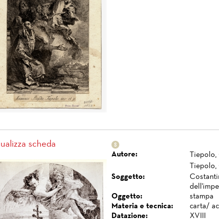
sualizza scheda
Autore:
Tiepolo,
Tiepolo,
Soggetto:
Costanti
dell'imp
Oggetto:
stampa
Materia e tecnica:
carta/ a
Datazione:
XVIII