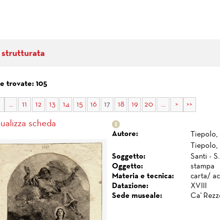
 strutturata
e trovate: 105
...
11
12
13
14
15
16
17
18
19
20
...
>
>>
sualizza scheda
Autore:
Tiepolo,
Tiepolo,
Soggetto:
Santi - S
Oggetto:
stampa
Materia e tecnica:
carta/ a
Datazione:
XVIII
Sede museale:
Ca' Rezz