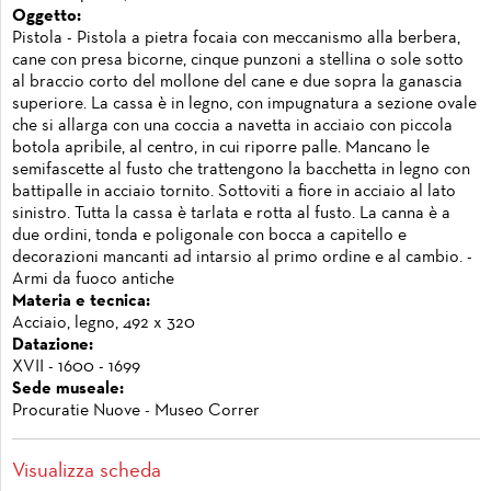
Oggetto:
Pistola - Pistola a pietra focaia con meccanismo alla berbera,
cane con presa bicorne, cinque punzoni a stellina o sole sotto
al braccio corto del mollone del cane e due sopra la ganascia
superiore. La cassa è in legno, con impugnatura a sezione ovale
che si allarga con una coccia a navetta in acciaio con piccola
botola apribile, al centro, in cui riporre palle. Mancano le
semifascette al fusto che trattengono la bacchetta in legno con
battipalle in acciaio tornito. Sottoviti a fiore in acciaio al lato
sinistro. Tutta la cassa è tarlata e rotta al fusto. La canna è a
due ordini, tonda e poligonale con bocca a capitello e
decorazioni mancanti ad intarsio al primo ordine e al cambio. -
Armi da fuoco antiche
Materia e tecnica:
Acciaio, legno, 492 x 320
Datazione:
XVII - 1600 - 1699
Sede museale:
Procuratie Nuove - Museo Correr
Visualizza scheda