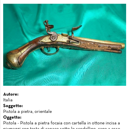
Autore:
Italia
Soggetto:
Pistola a pietra, orientale
Oggetto:
Pistola - Pistola a pietra focaia con cartella in ottone incisa a
piumaggi con testa di rapace sotto lo scodellino, cane a esse