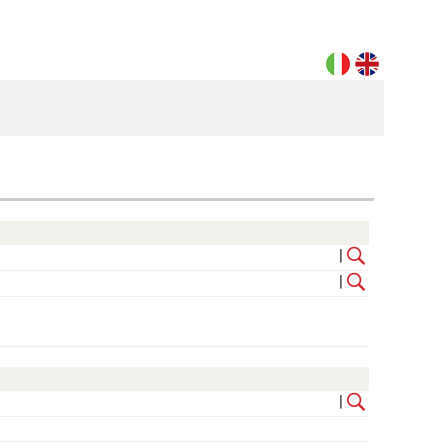
|
|
|