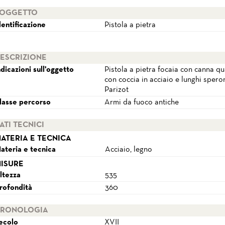
OGGETTO
dentificazione
Pistola a pietra
ESCRIZIONE
ndicazioni sull'oggetto
Pistola a pietra focaia con canna q
con coccia in acciaio e lunghi spero
Parizot
lasse percorso
Armi da fuoco antiche
ATI TECNICI
ATERIA E TECNICA
ateria e tecnica
Acciaio, legno
ISURE
ltezza
535
rofondità
360
RONOLOGIA
ecolo
XVII