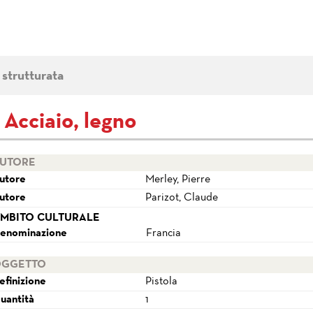
 strutturata
- Acciaio, legno
UTORE
utore
Merley, Pierre
utore
Parizot, Claude
MBITO CULTURALE
enominazione
Francia
GGETTO
efinizione
Pistola
uantità
1