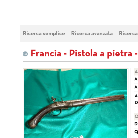
Ricerca semplice
Ricerca avanzata
Ricerca
Francia - Pistola a pietra 
A
A
A
A
D
O
D
Q