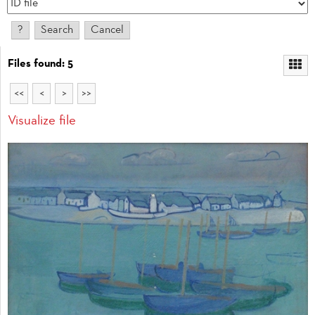
Files found: 5
<<
<
>
>>
Visualize file