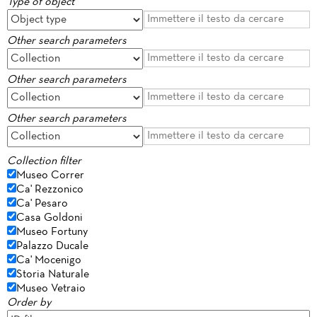
Type of object
Other search parameters
Other search parameters
Other search parameters
Collection filter
Museo Correr
Ca' Rezzonico
Ca' Pesaro
Casa Goldoni
Museo Fortuny
Palazzo Ducale
Ca' Mocenigo
Storia Naturale
Museo Vetraio
Order by