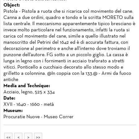
Object:
Pistola - Pistola a ruota che si ricarica col movimento del cane.
Canna a due ordini, quadro e tondo e la scritta MORETO sulla
lista centrale. Il meccanismo apparentemente tipico bresciano è
invece molto particolare nel funzionamento, infatti la ruota si
carica col movimento del cane, simile a quello illustrato nel
manoscritto del Petrini del 1642 ed è di accurata fattura, con
decorazione al perimetro e anche all'interno dove troviamo il
punzone dell'autore: FG sotto a un piccolo giglio. La cassa è
lunga in legno con i fornimenti in acciaio traforato a stretti
viticci. Ponticello a cucchiaio decorato allo stesso modo e
grilletto a colonnina. @In coppia con la 133.@ - Armi da fuoco
antiche
Media and Technique:
Acciaio, legno, 525 x 334
Date:
XVII - 1640 - 1660 - metà
Museum:
Procuratie Nuove - Museo Correr
<<
<
>
>>