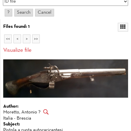
Files found: 1
<<
<
>
>>
Visualize file
Author:
Moretto, Antonio ?
Italia - Brescia
Subject:
Pistola a ruota autocaricantesi