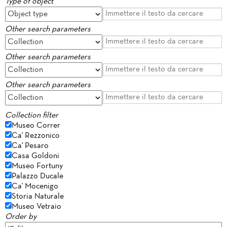
Type of object
Other search parameters
Other search parameters
Other search parameters
Collection filter
Museo Correr
Ca' Rezzonico
Ca' Pesaro
Casa Goldoni
Museo Fortuny
Palazzo Ducale
Ca' Mocenigo
Storia Naturale
Museo Vetraio
Order by