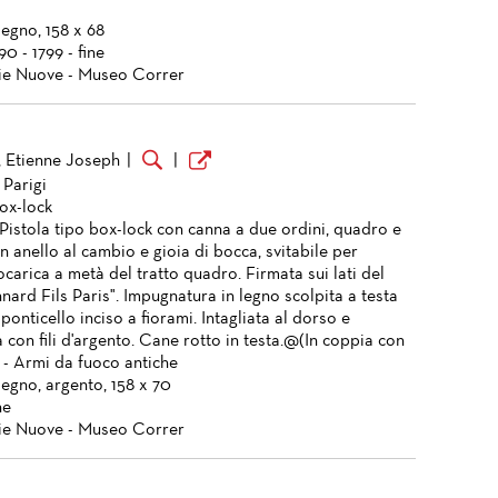
legno, 158 x 68
90 - 1799 - fine
ie Nuove - Museo Correr
 Etienne Joseph
|
|
 Parigi
box-lock
 Pistola tipo box-lock con canna a due ordini, quadro e
 anello al cambio e gioia di bocca, svitabile per
carica a metà del tratto quadro. Firmata sui lati del
ard Fils Paris". Impugnatura in legno scolpita a testa
 ponticello inciso a fiorami. Intagliata al dorso e
a con fili d'argento. Cane rotto in testa.@(In coppia con
 - Armi da fuoco antiche
legno, argento, 158 x 70
ne
ie Nuove - Museo Correr