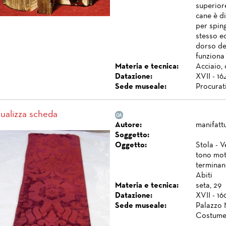
superiore
cane è di
per sping
stesso ed
dorso del
funziona 
Materia e tecnica:
Acciaio, 
Datazione:
XVII - 16
Sede museale:
Procurat
sualizza scheda
Autore:
manifatt
Soggetto:
Oggetto:
Stola - V
tono mot
terminano
Abiti
Materia e tecnica:
seta, 29
Datazione:
XVII - 1
Sede museale:
Palazzo 
Costume