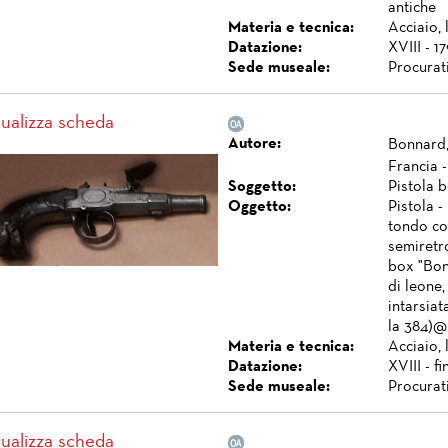
antiche
Materia e tecnica:
Acciaio, 
Datazione:
XVIII - 17
Sede museale:
Procurat
sualizza scheda
Autore:
Bonnard,
Francia -
Soggetto:
Pistola 
Oggetto:
Pistola -
tondo con
semiretro
box "Bonn
di leone,
intarsiat
la 384)@
Materia e tecnica:
Acciaio, 
Datazione:
XVIII - fi
Sede museale:
Procurat
sualizza scheda