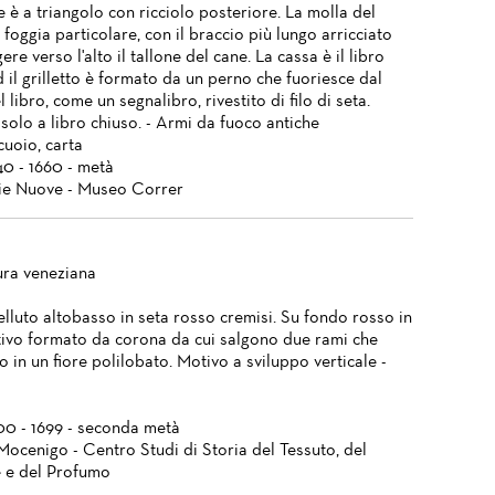
 è a triangolo con ricciolo posteriore. La molla del
 foggia particolare, con il braccio più lungo arricciato
ere verso l'alto il tallone del cane. La cassa è il libro
 il grilletto è formato da un perno che fuoriesce dal
 libro, come un segnalibro, rivestito di filo di seta.
solo a libro chiuso. - Armi da fuoco antiche
cuoio, carta
40 - 1660 - metà
ie Nuove - Museo Correr
ura veneziana
elluto altobasso in seta rosso cremisi. Su fondo rosso in
ivo formato da corona da cui salgono due rami che
 in un fiore polilobato. Motivo a sviluppo verticale -
600 - 1699 - seconda metà
Mocenigo - Centro Studi di Storia del Tessuto, del
 e del Profumo