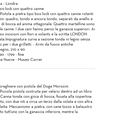
ra - Londra
box-lock con quattro canne
 Pistola a pietra tipo box-lock con quattro canne rotanti
ini: quadro, tondo e ancora tondo, separati da anello e
a di bocca ed anima ottagonale. Quattro martelline sono
lle canne. I due cani hanno perso le ganasce superiori. Ai
box incisioni con fiori e volants e la scritta LONDON
iata.Impugnatura curva a sezione tonda in legno senza
o per i due grilletti. - Armi da fuoco antiche
legno, 210 x 90
90 - 1799 - fine
ie Nuove - Museo Correr
 preghiere con pistola del Doge Morosini
 Piccola pistola costruita per celarsi dentro ad un libro
 Canna tonda con gioia di bocca, fissata alla copertina
tto, con due viti a circa un terzo dalla volata e con altra
ulatta. Meccanismo a pietra, con cane tozzo a balaustro
to tutt'uno con la ganascia inferiore, mentre la