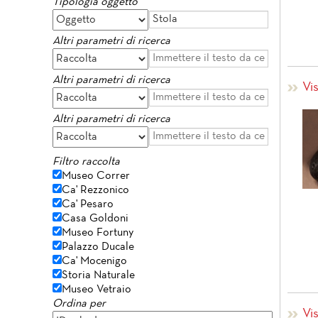
Tipologia oggetto
Altri parametri di ricerca
Altri parametri di ricerca
Vi
Altri parametri di ricerca
Filtro raccolta
Museo Correr
Ca' Rezzonico
Ca' Pesaro
Casa Goldoni
Museo Fortuny
Palazzo Ducale
Ca' Mocenigo
Storia Naturale
Museo Vetraio
Ordina per
Vi