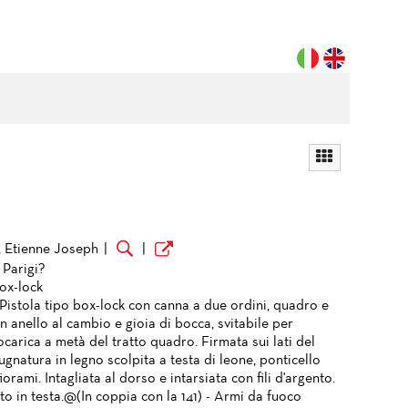
 Etienne Joseph
|
|
 Parigi?
box-lock
 Pistola tipo box-lock con canna a due ordini, quadro e
 anello al cambio e gioia di bocca, svitabile per
carica a metà del tratto quadro. Firmata sui lati del
gnatura in legno scolpita a testa di leone, ponticello
fiorami. Intagliata al dorso e intarsiata con fili d'argento.
o in testa.@(In coppia con la 141) - Armi da fuoco