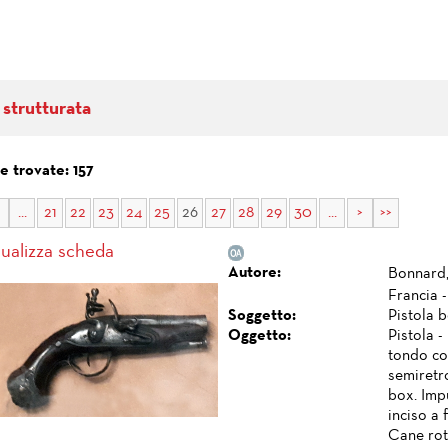
 strutturata
e trovate: 157
...
21
22
23
24
25
26
27
28
29
30
...
>
>>
sualizza scheda
Autore:
Bonnard,
Francia -
Soggetto:
Pistola 
Oggetto:
Pistola -
tondo con
semiretro
box. Impu
inciso a 
Cane rott