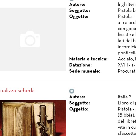
Autore:
Inghilter
Soggetto:
Pistola 
Oggetto:
Pistola -
a tre ord
con gioi
fissate a
lati del 
incornic
ponticell
Materia e tecnica:
Acciaio, 
Datazione:
XVIII - 17
Sede museale:
Procurat
sualizza scheda
Autore:
Italia ?
Soggetto:
Libro di
Oggetto:
Pistola -
(Bibbia).
del libre
vite in c
sfaccetta