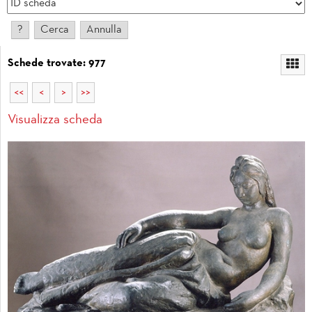
Schede trovate: 977
<<
<
>
>>
Visualizza scheda